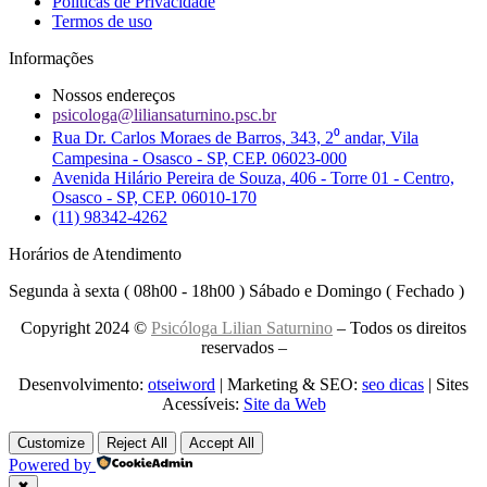
Políticas de Privacidade
Termos de uso
Informações
Nossos endereços
psicologa@liliansaturnino.psc.br
Rua Dr. Carlos Moraes de Barros, 343, 2⁰ andar, Vila
Campesina - Osasco - SP, CEP. 06023-000
Avenida Hilário Pereira de Souza, 406 - Torre 01 - Centro,
Osasco - SP, CEP. 06010-170
(11) 98342-4262
Horários de Atendimento
Segunda à sexta ( 08h00 - 18h00 ) Sábado e Domingo ( Fechado )
Copyright 2024 ©
Psicóloga Lilian Saturnino
– Todos os direitos
reservados –
Desenvolvimento:
otseiword
| Marketing & SEO:
seo dicas
| Sites
Acessíveis:
Site da Web
Customize
Reject All
Accept All
Powered by
✖