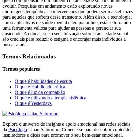
que a compreensão e o tratamento da ansiedade social continuem a
evoluir. Pesquisas em andamento estão explorando novas
abordagens terapêuticas e intervenções que podem ser mais eficazes
para aqueles que sofrem desse transtorno. Além disso, a tecnologia,
como aplicativos de saúde mental e terapia online, está se tornando
uma ferramenta valiosa para ajudar as pessoas a gerenciar sua
ansiedade. A educação e a sensibilização sobre a ansiedade social
são cruciais para reduzir o estigma e encorajar mais indivíduos a
buscar ajuda.
Termos Relacionados
Termos populares
O que é habilidades de escuta
O que é Habilidade crítica
O que é luz da compaixão
O que é utilizando a terapia sistêmica
O que é Yesterdays
Explore o universo de insights e apoio emocional nas redes sociais
da
Psicóloga
Lilian Saturnino. Conecte-se para descobrir conteúdos
inspiradores e dicas para promover o seu bem-estar emocional.