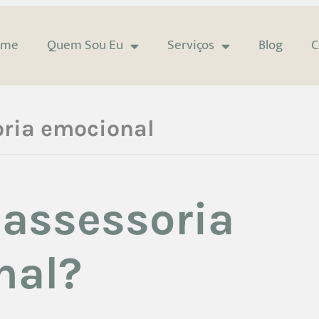
ome
Quem Sou Eu
Serviços
Blog
C
oria emocional
 assessoria
nal?