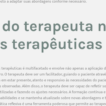
posto a adaptar suas abordagens conforme necessário.
 do terapeuta 
as terapêuticas
s terapêuticas é multifacetado e envolve não apenas a aplicação 
. O terapeuta deve ser um facilitador, guiando o paciente atra
a em estar presente, atento e responsivo às necessidades do pacie
observadas. Além disso, o terapeuta deve ser capaz de refletir s
 utilizadas e fazendo os ajustes necessários. A formação contínua 
habilidades e se mantenha atualizado sobre novas abordagens e 
prática reflexiva é uma ferramenta poderosa que permite ao terap