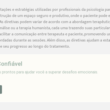
ntações e estratégias utilizadas por profissionais da psicologia pa
strução de um espaço seguro e produtivo, onde o paciente pode 
 diretivas podem variar de acordo com a abordagem terapêutic
nálise ou a terapia humanista, cada uma trazendo suas particular
é facilitar a comunicação entre terapeuta e paciente, promovend
dadas durante as sessões. Além disso, as diretivas ajudam a estab
ze seu progresso ao longo do tratamento.
Confiável
s prontos para ajudar você a superar desafios emocionais.