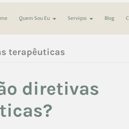
ome
Quem Sou Eu
Serviços
Blog
C
as terapêuticas
ão diretivas
ticas?