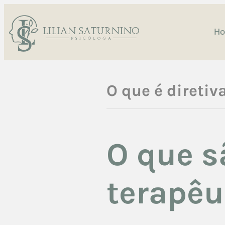
H
O que é diretiv
O que s
terapêu