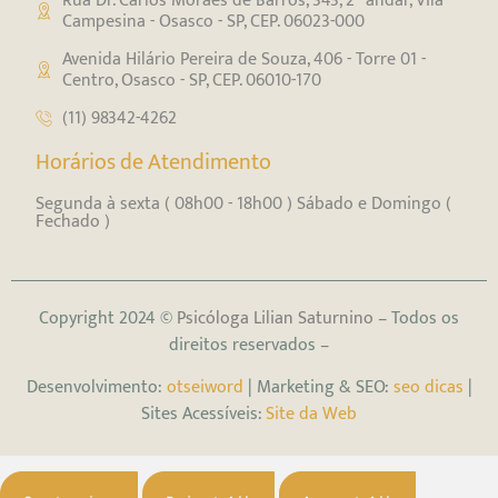
Rua Dr. Carlos Moraes de Barros, 343, 2⁰ andar, Vila
Campesina - Osasco - SP, CEP. 06023-000
Avenida Hilário Pereira de Souza, 406 - Torre 01 -
Centro, Osasco - SP, CEP. 06010-170
(11) 98342-4262
Horários de Atendimento
Segunda à sexta ( 08h00 - 18h00 ) Sábado e Domingo (
Fechado )
Copyright 2024 ©
Psicóloga Lilian Saturnino
– Todos os
direitos reservados –
Desenvolvimento:
otseiword
| Marketing & SEO:
seo dicas
|
Sites Acessíveis:
Site da Web