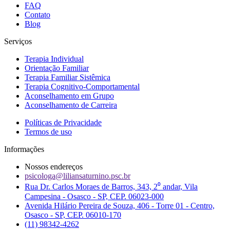
FAQ
Contato
Blog
Serviços
Terapia Individual
Orientação Familiar
Terapia Familiar Sistêmica
Terapia Cognitivo-Comportamental
Aconselhamento em Grupo
Aconselhamento de Carreira
Políticas de Privacidade
Termos de uso
Informações
Nossos endereços
psicologa@liliansaturnino.psc.br
Rua Dr. Carlos Moraes de Barros, 343, 2⁰ andar, Vila
Campesina - Osasco - SP, CEP. 06023-000
Avenida Hilário Pereira de Souza, 406 - Torre 01 - Centro,
Osasco - SP, CEP. 06010-170
(11) 98342-4262