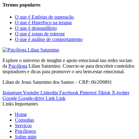
Termos populares
O que é Estórias de superação
O que é Hiperfoco na terapia
O que é desequilíbrio
O que é zonas de estresse
O que é análise de comportamento
Explore o universo de insights e apoio emocional nas redes sociais
da
Psicóloga
Lilian Saturnino. Conecte-se para descobrir conteúdos
inspiradores e dicas para promover o seu bem-estar emocional.
Lilian de Jesus Saturnino dos Santos – CRP: 06/209891
Instagram
Youtube
Linkedin
Facebook
Pinterest
Tiktok
X-twitter
Google
Google-drive
Link
Link
Links Importantes
Home
Consultas
Serviços
Psicólogos
Sobre mim