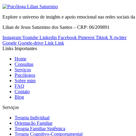
Explore o universo de insights e apoio emocional nas redes sociais d
Lilian de Jesus Saturnino dos Santos – CRP: 06/209891
Instagram
Youtube
Linkedin
Facebook
Pinterest
Tiktok
X-twitter
Google
Google-drive
Link
Link
Links Importantes
Home
Consultas
Serviços
Psicólogos
Sobre mim
FAQ
Contato
Blog
Serviços
Terapia Individual
Orientação Familiar
Terapia Familiar Sistêmica
Terapia Cognitivo-Comportamental