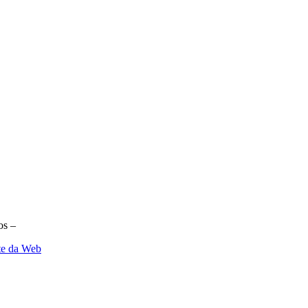
os –
te da Web