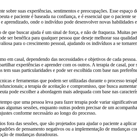
mente sobre suas experiências, sentimentos e preocupações. Esse espaço
peuta e paciente é baseada na confiança, e é essencial que o paciente se 
e aprendizado, onde o indivíduo pode desenvolver novas habilidades e es
 de que buscar ajuda é um sinal de força, e não de fraqueza. Muitas pe
pode ser benéfica para qualquer pessoa que deseje melhorar sua qualid
valiosa para o crescimento pessoal, ajudando os indivíduos a se tornar
smo em casal, dependendo das necessidades e objetivos de cada pessoa.
rtilhar experiências e aprender com os outros. A terapia de casal, por
 tem suas particularidades e pode ser escolhida com base nas preferên
nicas e ferramentas que podem ser utilizadas durante o processo terapêu
funcionais; a terapia de aceitação e compromisso, que busca aumentar a
euta pode escolher a abordagem mais adequada com base nas característ
O tempo que uma pessoa leva para fazer terapia pode variar significat
enas algumas sessões, enquanto outras podem precisar de um acompanha
ajustes conforme necessário ao longo do processo.
os fora das sessões, que são projetados para ajudar o paciente a aplica
 de padrões de pensamento negativos ou a implementação de mudanças c
omoção de mudanças duradouras.