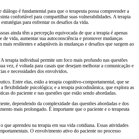
 de diálogo é fundamental para que o terapeuta possa compreender a
sinta confortável para compartilhar suas vulnerabilidades. A terapia
tratégias para enfrentar os desafios da vida.
ssoas ainda têm a percepção equivocada de que a terapia é apenas
ade de vida, aumentar sua autoconsciência e promover mudanças
em mais resilientes e adaptáveis às mudanças e desafios que surgem ao
 A terapia individual permite um foco mais profundo nas questões
 sua vez, é voltada para casais que desejam melhorar a comunicação e
cias e necessidades dos envolvidos.
tico. Entre elas, estão a terapia cognitivo-comportamental, que se
 flexibilidade psicológica; e a terapia psicodinâmica, que explora as
icas do paciente e nas questões que estão sendo abordadas.
ivamente, dependendo da complexidade das questões abordadas e dos
mento mais prolongado. É importante que o paciente e o terapeuta
r o que aprendeu na terapia em sua vida cotidiana. Essas atividades
omportamentais. O envolvimento ativo do paciente no processo