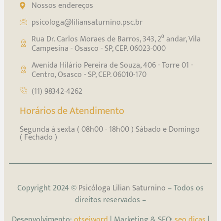
Nossos endereços
psicologa@liliansaturnino.psc.br
Rua Dr. Carlos Moraes de Barros, 343, 2⁰ andar, Vila
Campesina - Osasco - SP, CEP. 06023-000
Avenida Hilário Pereira de Souza, 406 - Torre 01 -
Centro, Osasco - SP, CEP. 06010-170
(11) 98342-4262
Horários de Atendimento
Segunda à sexta ( 08h00 - 18h00 ) Sábado e Domingo
( Fechado )
Copyright 2024 ©
Psicóloga Lilian Saturnino
– Todos os
direitos reservados –
Desenvolvimento:
otseiword
| Marketing & SEO:
seo dicas
|