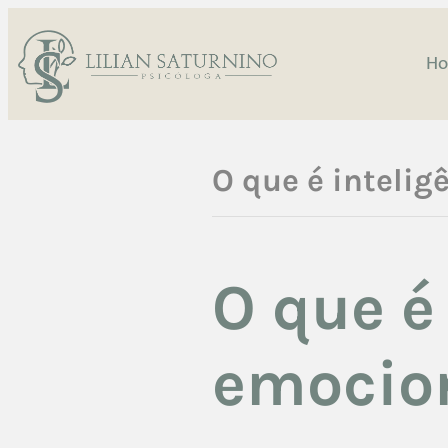
H
O que é intelig
O que é
emocion