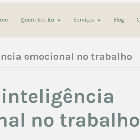
ome
Quem Sou Eu
Serviços
Blog
C
ência emocional no trabalho
 inteligência
al no trabalho