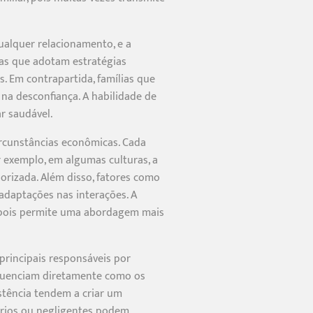
qualquer relacionamento, e a
ias que adotam estratégias
s. Em contrapartida, famílias que
na desconfiança. A habilidade de
r saudável.
circunstâncias econômicas. Cada
 exemplo, em algumas culturas, a
orizada. Além disso, fatores como
 adaptações nas interações. A
, pois permite uma abordagem mais
 principais responsáveis por
nfluenciam diretamente como os
stência tendem a criar um
tários ou negligentes podem