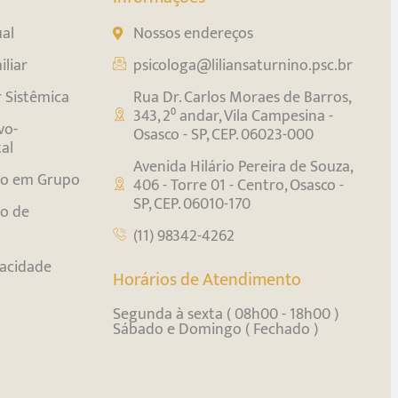
ual
Nossos endereços
liar
psicologa@liliansaturnino.psc.br
r Sistêmica
Rua Dr. Carlos Moraes de Barros,
343, 2⁰ andar, Vila Campesina -
vo-
Osasco - SP, CEP. 06023-000
al
Avenida Hilário Pereira de Souza,
o em Grupo
406 - Torre 01 - Centro, Osasco -
SP, CEP. 06010-170
o de
(11) 98342-4262
vacidade
Horários de Atendimento
Segunda à sexta ( 08h00 - 18h00 )
Sábado e Domingo ( Fechado )