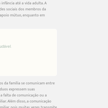
nfância até a vida adulta. A
ades sociais dos membros da
 e apoio mútuo, enquanto em
udável.
os da família se comunicam entre
víduos expressem suas
a falta de comunicação ou a
iar. Além disso, a comunicação
iliar, pois muitas vezes transmite