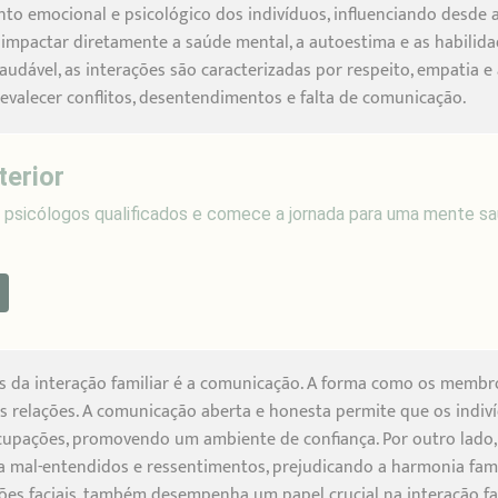
o emocional e psicológico dos indivíduos, influenciando desde a i
 impactar diretamente a saúde mental, a autoestima e as habilid
saudável, as interações são caracterizadas por respeito, empatia
evalecer conflitos, desentendimentos e falta de comunicação.
terior
sicólogos qualificados e comece a jornada para uma mente sa
 da interação familiar é a comunicação. A forma como os membr
s relações. A comunicação aberta e honesta permite que os indi
cupações, promovendo um ambiente de confiança. Por outro lado, 
 mal-entendidos e ressentimentos, prejudicando a harmonia famil
ões faciais, também desempenha um papel crucial na interação fam