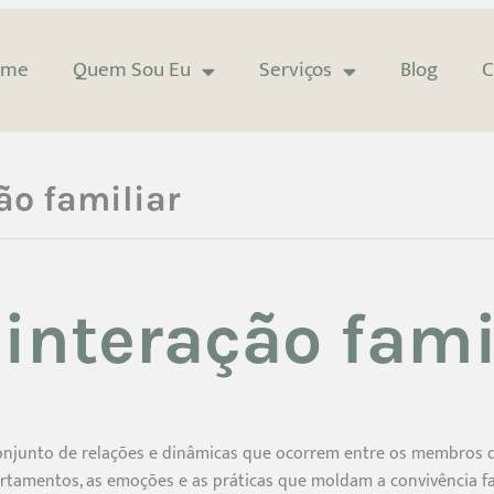
ome
Quem Sou Eu
Serviços
Blog
C
ão familiar
 interação fami
 conjunto de relações e dinâmicas que ocorrem entre os membros d
amentos, as emoções e as práticas que moldam a convivência fami