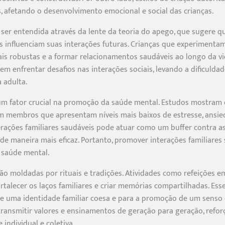
s, afetando o desenvolvimento emocional e social das crianças.
ser entendida através da lente da teoria do apego, que sugere qu
s influenciam suas interações futuras. Crianças que experimen
ais robustas e a formar relacionamentos saudáveis ao longo da vi
 enfrentar desafios nas interações sociais, levando a dificulda
 adulta.
é um fator crucial na promoção da saúde mental. Estudos mostra
êm membros que apresentam níveis mais baixos de estresse, ansie
rações familiares saudáveis pode atuar como um buffer contra as
 de maneira mais eficaz. Portanto, promover interações familiare
e saúde mental.
o moldadas por rituais e tradições. Atividades como refeições em
rtalecer os laços familiares e criar memórias compartilhadas. E
e uma identidade familiar coesa e para a promoção de um senso 
 transmitir valores e ensinamentos de geração para geração, refo
individual e coletiva.