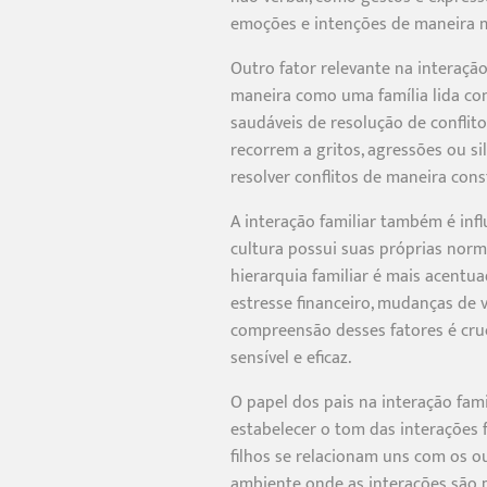
emoções e intenções de maneira ma
Outro fator relevante na interação
maneira como uma família lida com
saudáveis de resolução de conflito
recorrem a gritos, agressões ou 
resolver conflitos de maneira cons
A interação familiar também é infl
cultura possui suas próprias norm
hierarquia familiar é mais acentu
estresse financeiro, mudanças de v
compreensão desses fatores é cruc
sensível e eficaz.
O papel dos pais na interação fami
estabelecer o tom das interações 
filhos se relacionam uns com os o
ambiente onde as interações são po