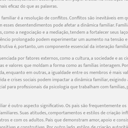
is eficaz do que as palavras.
 familiar é a resolução de conflitos. Conflitos são inevitáveis em 
 esses desentendimentos pode afetar a dinâmica familiar. Famíl
s, como a negociação e a mediação, tendem a fortalecer seus laço
silêncio prolongado podem experimentar um aumento na tensão e 
trutiva é, portanto, um componente essencial da interação familia
uenciada por fatores externos, como a cultura, a sociedade e as 
as e valores que moldam a forma como as famílias interagem. Por
ada, enquanto em outras, a igualdade entre os membros é mais val
ida e crises sociais podem impactar a dinâmica familiar, exigindo
ial para profissionais da psicologia que trabalham com famílias
liar é outro aspecto significativo. Os pais são frequentemente os
familiares. Suas atitudes, comportamentos e estilos de criação i
utros e com os adultos. Pais que demonstram amor, apoio e consi
sitivas e construtivas. Por outro lado, estilos de criação autori