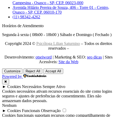
Campesina - Osasco - SP, CEP. 06023-000
Avenida Hilário Pereira de Souza, 406 - Torre 01 - Centro,
Osasco - SP, CEP. 06010-170
(11) 98342-4262
Horários de Atendimento
Segunda à sexta ( 08h00 - 18h00 ) Sábado e Domingo ( Fechado )
Copyright 2024 ©
Psicóloga Lilian Saturnino
– Todos os direitos
reservados –
Desenvolvimento:
otseiword
| Marketing & SEO:
seo dicas
| Sites
Acessíveis:
Site da Web
Customize
Reject All
Accept All
Powered by
✖
►
Cookies Necessários
Sempre Ativo
Cookies necessários ativam recursos essenciais do site como logins
seguros e ajustes de preferências de consentimento. Eles não
armazenam dados pessoais.
Nenhum
►
Cookies Funcionais
Observação
Cookies funcionais suportam recursos como compartilhamento de