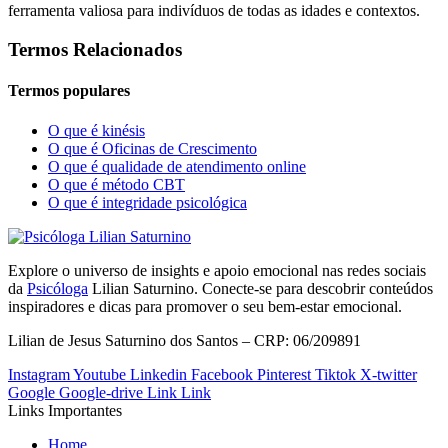
ferramenta valiosa para indivíduos de todas as idades e contextos.
Termos Relacionados
Termos populares
O que é kinésis
O que é Oficinas de Crescimento
O que é qualidade de atendimento online
O que é método CBT
O que é integridade psicológica
Explore o universo de insights e apoio emocional nas redes sociais
da
Psicóloga
Lilian Saturnino. Conecte-se para descobrir conteúdos
inspiradores e dicas para promover o seu bem-estar emocional.
Lilian de Jesus Saturnino dos Santos – CRP: 06/209891
Instagram
Youtube
Linkedin
Facebook
Pinterest
Tiktok
X-twitter
Google
Google-drive
Link
Link
Links Importantes
Home