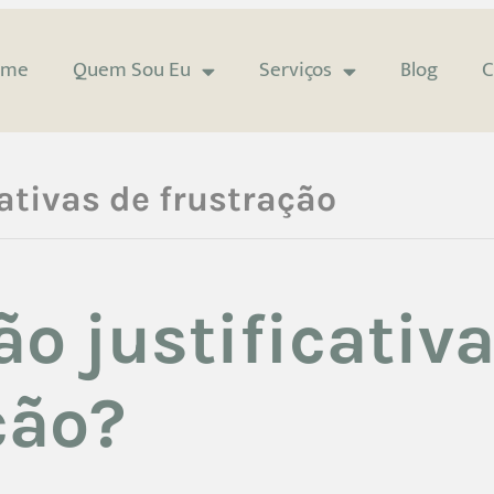
ome
Quem Sou Eu
Serviços
Blog
C
cativas de frustração
ão justificativ
ção?