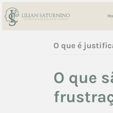
H
O que é justifi
O que s
frustra