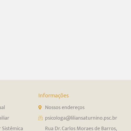
Informações
ual
Nossos endereços
iliar
psicologa@liliansaturnino.psc.br
r Sistêmica
Rua Dr. Carlos Moraes de Barros,