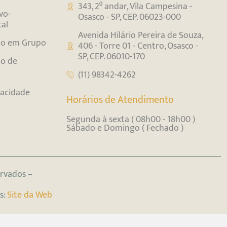
343, 2⁰ andar, Vila Campesina -
vo-
Osasco - SP, CEP. 06023-000
al
Avenida Hilário Pereira de Souza,
to em Grupo
406 - Torre 01 - Centro, Osasco -
SP, CEP. 06010-170
o de
(11) 98342-4262
ivacidade
Horários de Atendimento
Segunda à sexta ( 08h00 - 18h00 )
Sábado e Domingo ( Fechado )
ervados –
s:
Site da Web