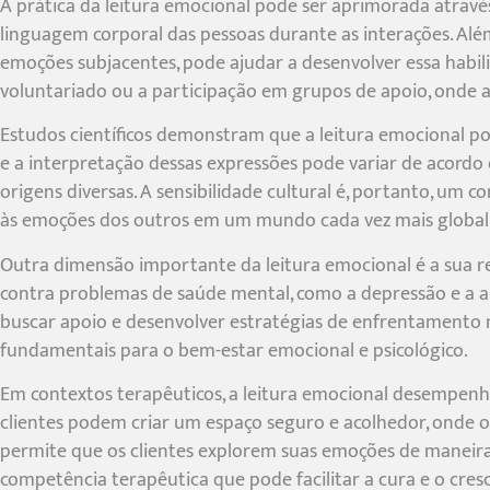
A prática da leitura emocional pode ser aprimorada atravé
linguagem corporal das pessoas durante as interações. Além
emoções subjacentes, pode ajudar a desenvolver essa habil
voluntariado ou a participação em grupos de apoio, onde
Estudos científicos demonstram que a leitura emocional pod
e a interpretação dessas expressões pode variar de acordo 
origens diversas. A sensibilidade cultural é, portanto, um
às emoções dos outros em um mundo cada vez mais global
Outra dimensão importante da leitura emocional é a sua 
contra problemas de saúde mental, como a depressão e a a
buscar apoio e desenvolver estratégias de enfrentamento ma
fundamentais para o bem-estar emocional e psicológico.
Em contextos terapêuticos, a leitura emocional desempenha
clientes podem criar um espaço seguro e acolhedor, onde os
permite que os clientes explorem suas emoções de maneira 
competência terapêutica que pode facilitar a cura e o cres