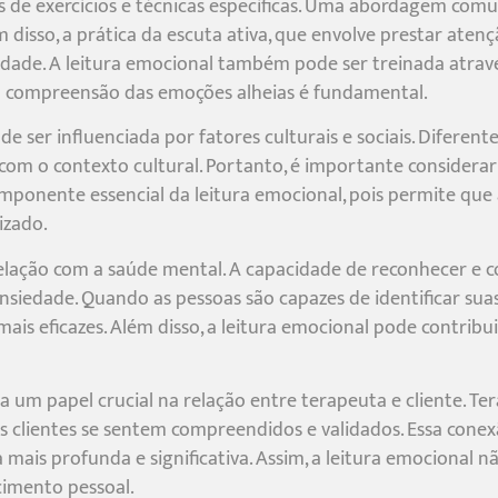
s de exercícios e técnicas específicas. Uma abordagem comu
 disso, a prática da escuta ativa, que envolve prestar ate
idade. A leitura emocional também pode ser treinada atrav
 a compreensão das emoções alheias é fundamental.
e ser influenciada por fatores culturais e sociais. Diferen
com o contexto cultural. Portanto, é importante considerar
 componente essencial da leitura emocional, pois permite q
izado.
relação com a saúde mental. A capacidade de reconhecer e
nsiedade. Quando as pessoas são capazes de identificar su
is eficazes. Além disso, a leitura emocional pode contribu
 um papel crucial na relação entre terapeuta e cliente. Te
 clientes se sentem compreendidos e validados. Essa conexã
mais profunda e significativa. Assim, a leitura emocional
cimento pessoal.