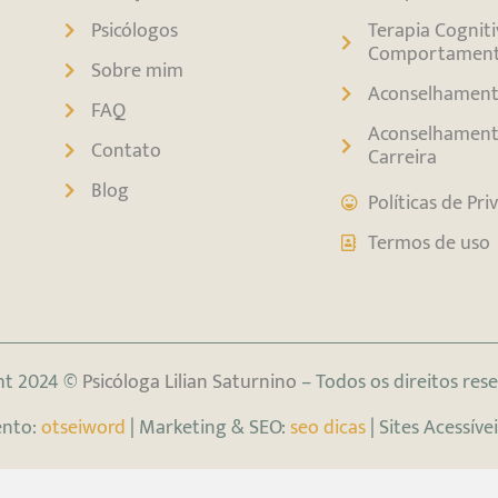
Psicólogos
Terapia Cogniti
Comportament
Sobre mim
Aconselhamen
FAQ
Aconselhament
Contato
Carreira
Blog
Políticas de Pr
Termos de uso
ht 2024 ©
Psicóloga Lilian Saturnino
– Todos os direitos res
ento:
otseiword
| Marketing & SEO:
seo dicas
| Sites Acessívei