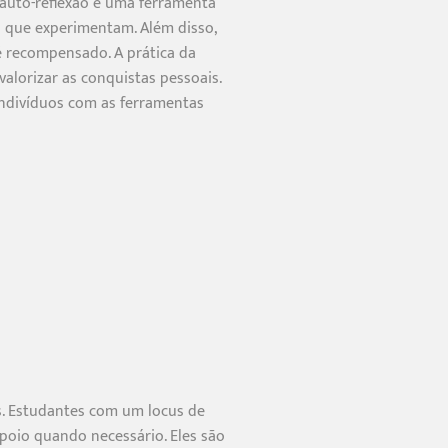
A auto-reflexão é uma ferramenta
 que experimentam. Além disso,
 é recompensado. A prática da
alorizar as conquistas pessoais.
indivíduos com as ferramentas
s. Estudantes com um locus de
poio quando necessário. Eles são