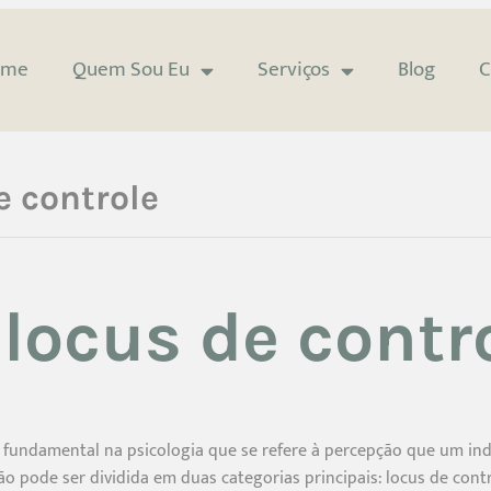
ome
Quem Sou Eu
Serviços
Blog
C
e controle
 locus de contr
 fundamental na psicologia que se refere à percepção que um in
o pode ser dividida em duas categorias principais: locus de contr