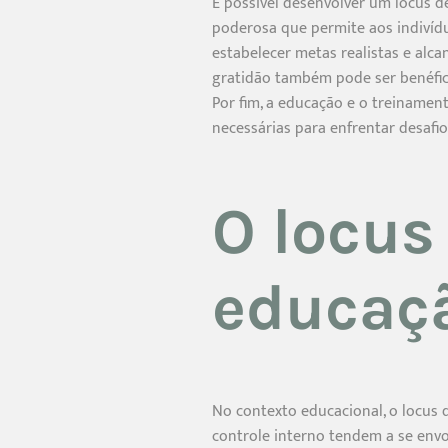
É possível desenvolver um locus de
poderosa que permite aos indivíd
estabelecer metas realistas e alca
gratidão também pode ser benéfica,
Por fim, a educação e o treiname
necessárias para enfrentar desaf
O locus
educaç
No contexto educacional, o locus
controle interno tendem a se env