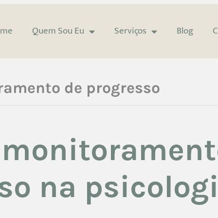
ome
Quem Sou Eu
Serviços
Blog
C
ramento de progresso
 monitorament
so na psicolog