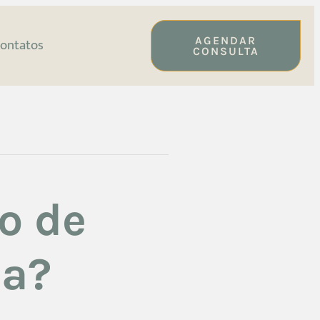
AGENDAR
ontatos
CONSULTA
o de
ia?