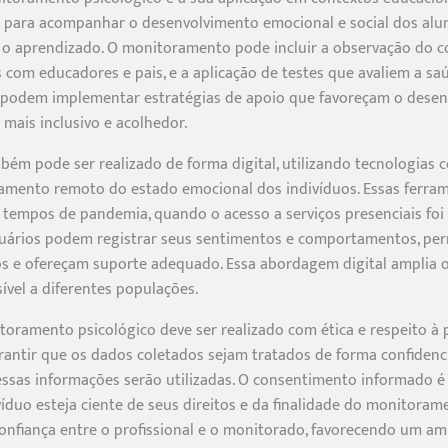
a para acompanhar o desenvolvimento emocional e social dos aluno
 o aprendizado. O monitoramento pode incluir a observação do
as com educadores e pais, e a aplicação de testes que avaliem a 
 podem implementar estratégias de apoio que favoreçam o desenv
ais inclusivo e acolhedor.
m pode ser realizado de forma digital, utilizando tecnologias c
mento remoto do estado emocional dos indivíduos. Essas ferram
tempos de pandemia, quando o acesso a serviços presenciais foi 
suários podem registrar seus sentimentos e comportamentos, per
s e ofereçam suporte adequado. Essa abordagem digital amplia
ível a diferentes populações.
toramento psicológico deve ser realizado com ética e respeito à p
rantir que os dados coletados sejam tratados de forma confiden
sas informações serão utilizadas. O consentimento informado é
duo esteja ciente de seus direitos e da finalidade do monitorame
onfiança entre o profissional e o monitorado, favorecendo um am