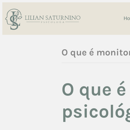
H
O que é monito
O que 
psicoló