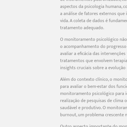
aspectos da psicologia humana, co
a análise de fatores externos que
vida. A coleta de dados é fundame
tratamento adequado.
O monitoramento psicológico não 
o acompanhamento do progresso do
avaliar a eficácia das intervençõe
tratamentos que envolvem terapi
insights cruciais sobre a evolução
Além do contexto clínico, o moni
para avaliar o bem-estar dos fun
monitoramento psicológico para ide
realização de pesquisas de clima 
saudável e produtivo. O monitora
burnout, um problema crescente 
Outro aspecto importante do monit