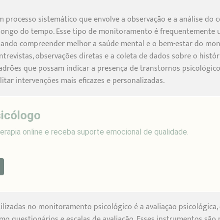
 processo sistemático que envolve a observação e a análise do
ongo do tempo. Esse tipo de monitoramento é frequentemente uti
isando compreender melhor a saúde mental e o bem-estar do monit
ntrevistas, observações diretas e a coleta de dados sobre o histór
 padrões que possam indicar a presença de transtornos psicológico
litar intervenções mais eficazes e personalizadas.
icólogo
erapia online e receba suporte emocional de qualidade.
ilizadas no monitoramento psicológico é a avaliação psicológica,
o questionários e escalas de avaliação. Esses instrumentos são 