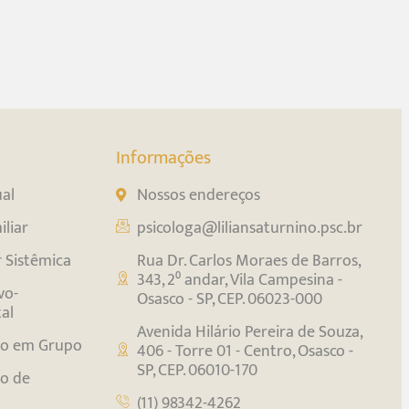
Informações
ual
Nossos endereços
liar
psicologa@liliansaturnino.psc.br
r Sistêmica
Rua Dr. Carlos Moraes de Barros,
343, 2⁰ andar, Vila Campesina -
vo-
Osasco - SP, CEP. 06023-000
al
Avenida Hilário Pereira de Souza,
o em Grupo
406 - Torre 01 - Centro, Osasco -
SP, CEP. 06010-170
o de
(11) 98342-4262