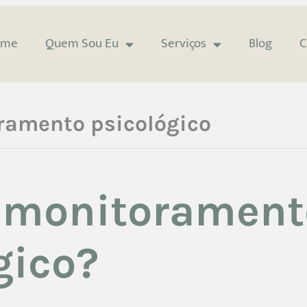
ome
Quem Sou Eu
Serviços
Blog
C
ramento psicológico
é monitorament
gico?