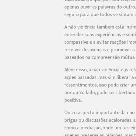
apenas ouvir as palavras do outr
seguro para que todos se sintam c
A não violência também está intim
entender suas experiências e sen
compassiva e a evitar reações imp
resolver desavenças e promover a r
baseados na compreensão mútua e
Além disso, a não violência nas re
ações passadas, mas sim liberar 
ressentimentos, isso pode criar u
por outro lado, pode ser libertad
positiva.
Outro aspecto importante da não v
brigas ou discussões acaloradas, a
como a mediação, onde um terceiro
apenas preserva as relações, mas 