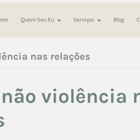
ome
Quem Sou Eu
Serviços
Blog
C
lência nas relações
 não violência 
s