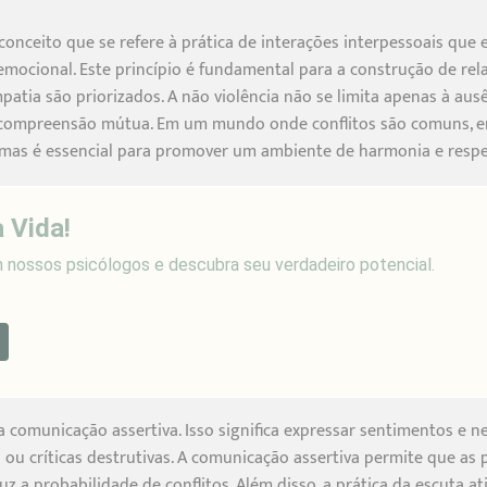
 conceito que se refere à prática de interações interpessoais que
ou emocional. Este princípio é fundamental para a construção de r
mpatia são priorizados. A não violência não se limita apenas à au
compreensão mútua. Em um mundo onde conflitos são comuns, ent
 mas é essencial para promover um ambiente de harmonia e respe
 Vida!
nossos psicólogos e descubra seu verdadeiro potencial.
a comunicação assertiva. Isso significa expressar sentimentos e n
 ou críticas destrutivas. A comunicação assertiva permite que as
duz a probabilidade de conflitos. Além disso, a prática da escuta at