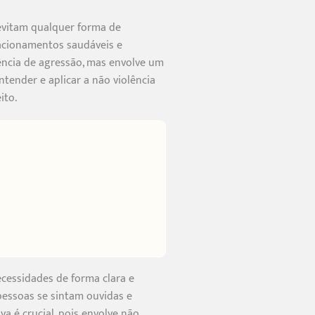
 evitam qualquer forma de
elacionamentos saudáveis e
sência de agressão, mas envolve um
ender e aplicar a não violência
ito.
ecessidades de forma clara e
 pessoas se sintam ouvidas e
iva é crucial, pois envolve não