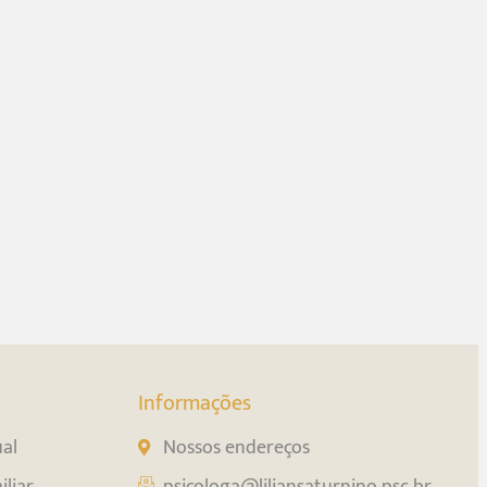
Informações
ual
Nossos endereços
liar
psicologa@liliansaturnino.psc.br