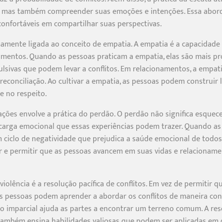
o, mas também compreender suas emoções e intenções. Essa abor
onfortáveis em compartilhar suas perspectivas.
amente ligada ao conceito de empatia. A empatia é a capacidade 
timentos. Quando as pessoas praticam a empatia, elas são mais p
ulsivas que podem levar a conflitos. Em relacionamentos, a empat
econciliação. Ao cultivar a empatia, as pessoas podem construir la
 no respeito.
lações envolve a prática do perdão. O perdão não significa esque
a carga emocional que essas experiências podem trazer. Quando a
m ciclo de negatividade que prejudica a saúde emocional de todos 
or e permitir que as pessoas avancem em suas vidas e relacionam
iolência é a resolução pacífica de conflitos. Em vez de permitir
s pessoas podem aprender a abordar os conflitos de maneira const
 imparcial ajuda as partes a encontrar um terreno comum. A reso
também ensina habilidades valiosas que podem ser aplicadas em d