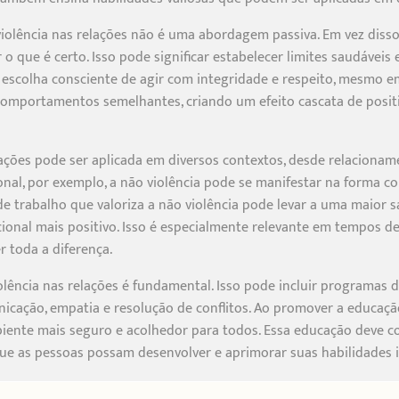
violência nas relações não é uma abordagem passiva. Em vez diss
 o que é certo. Isso pode significar estabelecer limites saudávei
a escolha consciente de agir com integridade e respeito, mesmo em
omportamentos semelhantes, criando um efeito cascata de positi
elações pode ser aplicada em diversos contextos, desde relaciona
onal, por exemplo, a não violência pode se manifestar na forma 
e trabalho que valoriza a não violência pode levar a uma maior s
nal mais positivo. Isso é especialmente relevante em tempos de 
 toda a diferença.
iolência nas relações é fundamental. Isso pode incluir programas 
cação, empatia e resolução de conflitos. Ao promover a educação
nte mais seguro e acolhedor para todos. Essa educação deve com
que as pessoas possam desenvolver e aprimorar suas habilidades i