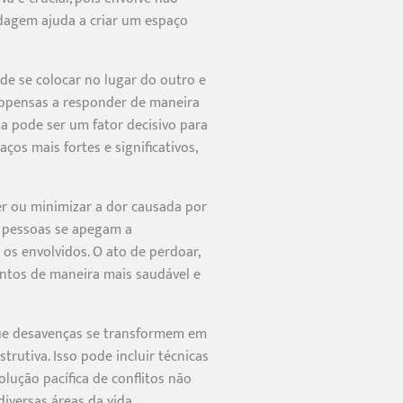
dagem ajuda a criar um espaço
de se colocar no lugar do outro e
ropensas a responder de maneira
ia pode ser um fator decisivo para
ços mais fortes e significativos,
cer ou minimizar a dor causada por
s pessoas se apegam a
os envolvidos. O ato de perdoar,
entos de maneira mais saudável e
 que desavenças se transformem em
rutiva. Isso pode incluir técnicas
lução pacífica de conflitos não
iversas áreas da vida.