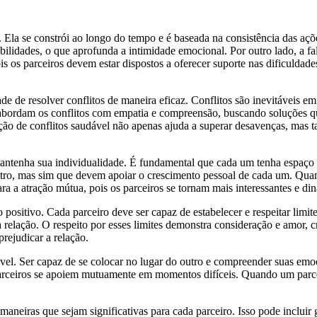
Ela se constrói ao longo do tempo e é baseada na consistência das açõe
abilidades, o que aprofunda a intimidade emocional. Por outro lado, a f
os parceiros devem estar dispostos a oferecer suporte nas dificuldades 
de de resolver conflitos de maneira eficaz. Conflitos são inevitáveis 
 abordam os conflitos com empatia e compreensão, buscando soluções q
lução de conflitos saudável não apenas ajuda a superar desavenças, mas 
ntenha sua individualidade. É fundamental que cada um tenha espaço pa
 outro, mas sim que devem apoiar o crescimento pessoal de cada um. Qua
ara a atração mútua, pois os parceiros se tornam mais interessantes e di
positivo. Cada parceiro deve ser capaz de estabelecer e respeitar limite
 relação. O respeito por esses limites demonstra consideração e amor,
rejudicar a relação.
. Ser capaz de se colocar no lugar do outro e compreender suas emoçõ
ceiros se apoiem mutuamente em momentos difíceis. Quando um parceiro
aneiras que sejam significativas para cada parceiro. Isso pode incluir 