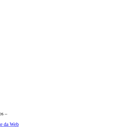
os –
te da Web