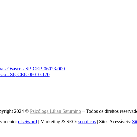
na - Osasco - SP, CEP. 06023-000
asco - SP, CEP. 06010-170
yright 2024 ©
Psicóloga Lilian Saturnino
– Todos os direitos reservad
vimento:
otseiword
| Marketing & SEO:
seo dicas
| Sites Acessíveis:
Si