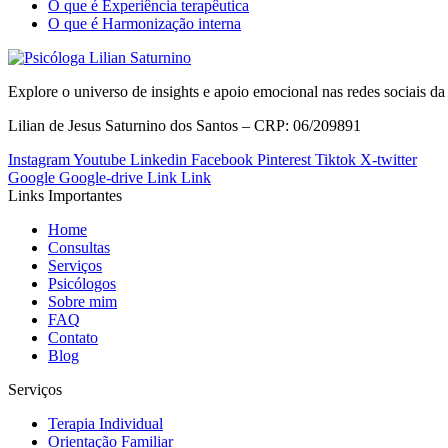
O que é Experiência terapêutica
O que é Harmonização interna
Explore o universo de insights e apoio emocional nas redes sociais d
Lilian de Jesus Saturnino dos Santos – CRP: 06/209891
Instagram
Youtube
Linkedin
Facebook
Pinterest
Tiktok
X-twitter
Google
Google-drive
Link
Link
Links Importantes
Home
Consultas
Serviços
Psicólogos
Sobre mim
FAQ
Contato
Blog
Serviços
Terapia Individual
Orientação Familiar