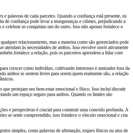
s e palavras de cada parceiro. Quando a confiança está presente, os
alta de confiança pode levar a inseguranças e ciúmes, prejudicando a
e celebrar as conquistas um do outro. Isso não apenas fortalece o
em qualquer relacionamento, mas a maneira como são gerenciados pode
ue atendam às necessidades de ambos. Isso envolve ouvir ativamente
também fortalece a relação, pois os parceiros aprendem a lidar com
ra crescer como indivíduo, cultivando interesses e amizades fora da
ndo ambos se sentem livres para serem quem realmente são, a relação
nâmicos.
s que protejam seu bem-estar emocional e físico. Isso inclui discutir
 criando um espaço seguro para ambos. Quando os limites são
es e perspectivas é crucial para construir uma conexão profunda. A
 se sente compreendido, isso fortalece o vínculo emocional e cria
gestos simples, como palavras de afirmação, toques físicos ou atos de