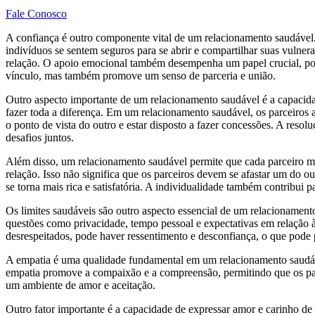
Fale Conosco
A confiança é outro componente vital de um relacionamento saudável. 
indivíduos se sentem seguros para se abrir e compartilhar suas vulner
relação. O apoio emocional também desempenha um papel crucial, pois 
vínculo, mas também promove um senso de parceria e união.
Outro aspecto importante de um relacionamento saudável é a capacida
fazer toda a diferença. Em um relacionamento saudável, os parceiros
o ponto de vista do outro e estar disposto a fazer concessões. A reso
desafios juntos.
Além disso, um relacionamento saudável permite que cada parceiro ma
relação. Isso não significa que os parceiros devem se afastar um do
se torna mais rica e satisfatória. A individualidade também contribui p
Os limites saudáveis são outro aspecto essencial de um relacionamento 
questões como privacidade, tempo pessoal e expectativas em relação à
desrespeitados, pode haver ressentimento e desconfiança, o que pode p
A empatia é uma qualidade fundamental em um relacionamento saudável
empatia promove a compaixão e a compreensão, permitindo que os par
um ambiente de amor e aceitação.
Outro fator importante é a capacidade de expressar amor e carinho de m