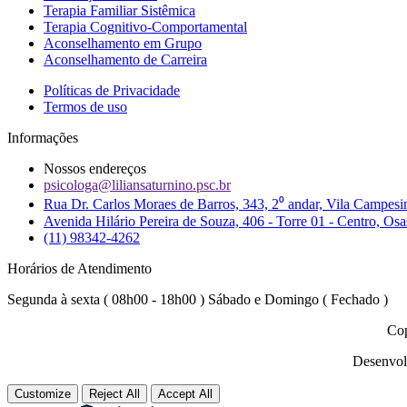
Terapia Familiar Sistêmica
Terapia Cognitivo-Comportamental
Aconselhamento em Grupo
Aconselhamento de Carreira
Políticas de Privacidade
Termos de uso
Informações
Nossos endereços
psicologa@liliansaturnino.psc.br
Rua Dr. Carlos Moraes de Barros, 343, 2⁰ andar, Vila Campesi
Avenida Hilário Pereira de Souza, 406 - Torre 01 - Centro, Os
(11) 98342-4262
Horários de Atendimento
Segunda à sexta ( 08h00 - 18h00 ) Sábado e Domingo ( Fechado )
Cop
Desenvol
Customize
Reject All
Accept All