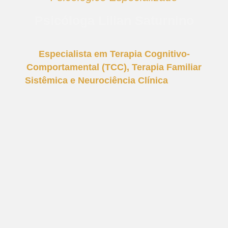
Psicóloga Lilian Saturnino
Especialista em Terapia Cognitivo-
Comportamental (TCC), Terapia Familiar
Sistêmica e Neurociência Clínica
, ofereço
atendimento psicológico online de excelência
para clientes no Brasil e no exterior. Meu espaço
virtual é projetado para proporcionar conforto,
segurança e acolhimento, permitindo que você
cuide da sua saúde mental com flexibilidade e
conveniência, independentemente da sua
localização.
Agende sua consulta online e dê o primeiro
passo para uma vida mais equilibrada,
consciente e emocionalmente saudável.