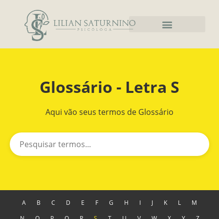
Glossário - Letra S
Aqui vão seus termos de Glossário
A
B
C
D
E
F
G
H
I
J
K
L
M
N
O
P
Q
R
S
T
U
V
W
X
Y
Z