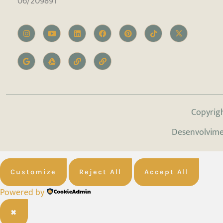
06/209891
Copyrig
Desenvolvim
Customize
Reject All
Accept All
Powered by
✖