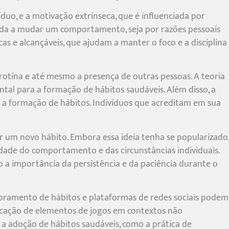
uo, e a motivação extrínseca, que é influenciada por
da a mudar um comportamento, seja por razões pessoais
s e alcançáveis, que ajudam a manter o foco e a disciplina
rotina e até mesmo a presença de outras pessoas. A teoria
tal para a formação de hábitos saudáveis. Além disso, a
te a formação de hábitos. Indivíduos que acreditam em sua
ar um novo hábito. Embora essa ideia tenha se popularizado,
ade do comportamento e das circunstâncias individuais.
 a importância da persistência e da paciência durante o
oramento de hábitos e plataformas de redes sociais podem
plicação de elementos de jogos em contextos não
 a adoção de hábitos saudáveis, como a prática de