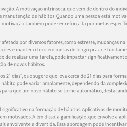
ação. A motivação intrínseca, que vem de dentro do indivíd
 e manutenção de hábitos. Quando uma pessoa está motiva
 A motivação também pode ser reforçada por metas específica
 afetada por diversos fatores, como estresse, mudanças na 
tações e manter o foco em metas de longo prazo é fundamen
ade de realizar uma tarefa, pode impactar significativamen
ão de novos hábitos.
s 21 dias”, que sugere que leva cerca de 21 dias para form
 hábito pode variar amplamente, dependendo da complexid
s para que um novo hábito se torne automático, destacando
nificativo na formação de hábitos. Aplicativos de monit
erem motivados. Além disso, a gamificação, que envolve a a
ais envolvente e divertida. Essa abordagem pode incentivar