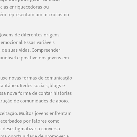
ncias enriquecedoras ou
também representam um microcosmo
 Jovens de diferentes origens
emocional. Essas variáveis
o de suas vidas. Compreender
audável e positivo dos jovens em
trouxe novas formas de comunicação
antânea. Redes sociais, blogs e
ssa nova forma de contar histórias
trução de comunidades de apoio.
eitação. Muitos jovens enfrentam
exacerbados por fatores como
 a desestigmatizar a conversa
é uma oportunidade de promover a