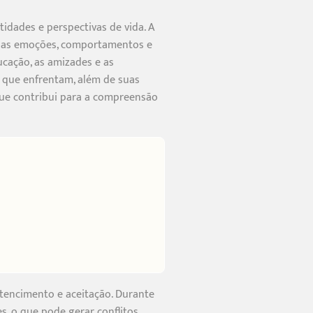
idades e perspectivas de vida. A
suas emoções, comportamentos e
ucação, as amizades e as
s que enfrentam, além de suas
que contribui para a compreensão
rtencimento e aceitação. Durante
s, o que pode gerar conflitos