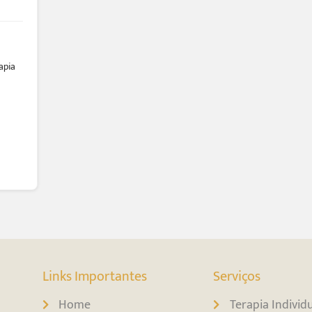
apia
Links Importantes
Serviços
Home
Terapia Individ