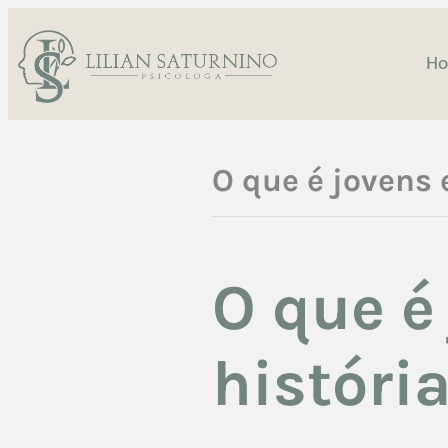
H
O que é jovens 
O que é
históri