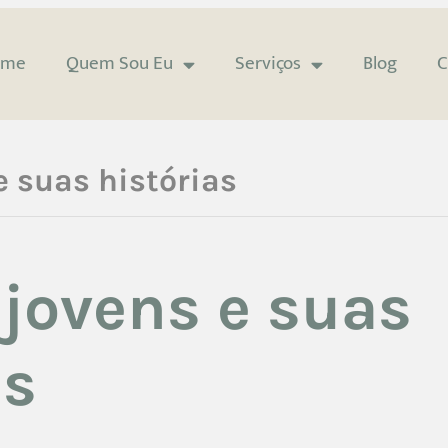
ome
Quem Sou Eu
Serviços
Blog
C
e suas histórias
 jovens e suas
as