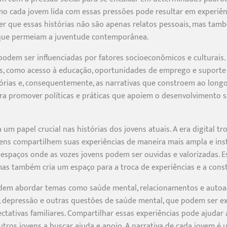
omo cada jovem lida com essas pressões pode resultar em experiê
ecer que essas histórias não são apenas relatos pessoais, mas 
s que permeiam a juventude contemporânea.
 podem ser influenciadas por fatores socioeconômicos e culturais.
s, como acesso à educação, oportunidades de emprego e suporte 
órias e, consequentemente, as narrativas que constroem ao long
ra promover políticas e práticas que apoiem o desenvolvimento s
 papel crucial nas histórias dos jovens atuais. A era digital 
vens compartilhem suas experiências de maneira mais ampla e inst
espaços onde as vozes jovens podem ser ouvidas e valorizadas. E
as também cria um espaço para a troca de experiências e a cons
dem abordar temas como saúde mental, relacionamentos e autoac
e, depressão e outras questões de saúde mental, que podem ser 
ctativas familiares. Compartilhar essas experiências pode ajudar
utros jovens a buscar ajuda e apoio. A narrativa de cada jovem 