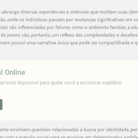
e abrange diversas experiências e vivências que moldam suas ident
ção, onde os indivíduos passam por mudanças significativas em 
ções são influenciadas por fatores como o ambiente familiar, a ed
s de jovens são, portanto, um reflexo das complexidades e desafio
jovem possui uma narrativa única que pode ser compartilhada e 
l Online
l está disponível para ajudar você a encontrar equilíbrio.
ente envolvem questões relacionadas à busca por identidade, pe
am com a pressão social para se encaixar em determinados padrõe