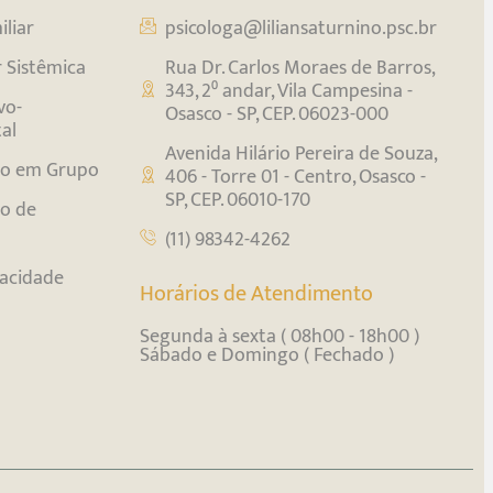
liar
psicologa@liliansaturnino.psc.br
r Sistêmica
Rua Dr. Carlos Moraes de Barros,
343, 2⁰ andar, Vila Campesina -
vo-
Osasco - SP, CEP. 06023-000
al
Avenida Hilário Pereira de Souza,
o em Grupo
406 - Torre 01 - Centro, Osasco -
SP, CEP. 06010-170
o de
(11) 98342-4262
vacidade
Horários de Atendimento
Segunda à sexta ( 08h00 - 18h00 )
Sábado e Domingo ( Fechado )