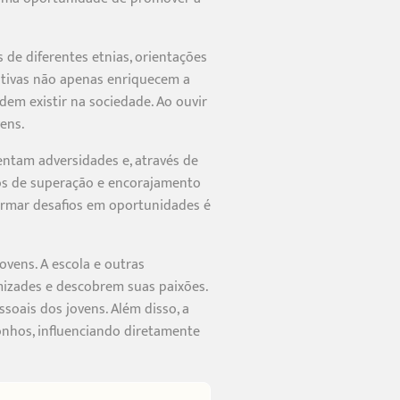
 de diferentes etnias, orientações
rativas não apenas enriquecem a
em existir na sociedade. Ao ouvir
ens.
entam adversidades e, através de
los de superação e encorajamento
ormar desafios em oportunidades é
vens. A escola e outras
mizades e descobrem suas paixões.
soais dos jovens. Além disso, a
onhos, influenciando diretamente