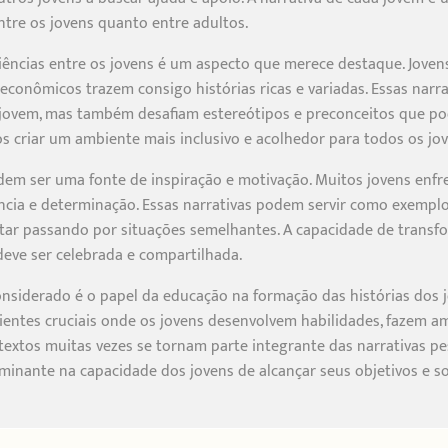
tre os jovens quanto entre adultos.
iências entre os jovens é um aspecto que merece destaque. Jovens
oeconômicos trazem consigo histórias ricas e variadas. Essas nar
 jovem, mas também desafiam estereótipos e preconceitos que pod
os criar um ambiente mais inclusivo e acolhedor para todos os jov
em ser uma fonte de inspiração e motivação. Muitos jovens enfr
iência e determinação. Essas narrativas podem servir como exemp
tar passando por situações semelhantes. A capacidade de transf
deve ser celebrada e compartilhada.
nsiderado é o papel da educação na formação das histórias dos jo
ientes cruciais onde os jovens desenvolvem habilidades, fazem a
textos muitas vezes se tornam parte integrante das narrativas pes
inante na capacidade dos jovens de alcançar seus objetivos e s