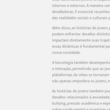
internos e externos. A maneira c
desafiadoras. É essencial reconh
das realidades sociais e culturai
Além disso, as histórias de jovens
podem enfrentar desafios distinto
impactam diretamente suas trajet
essas dinâmicas é fundamental pa
nossa sociedade.
A tecnologia também desempenha um
e interação, permitindo que os jo
plataformas de vídeo se tornaram 
não apenas empodera os jovens, m
As histórias de jovens também po
desafios relacionados à ansiedad
bullying, pressão acadêmica e expe
sobre saúde mental e incentivar o