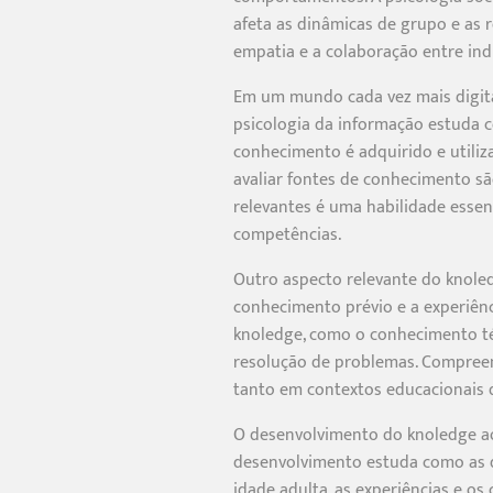
afeta as dinâmicas de grupo e as 
empatia e a colaboração entre ind
Em um mundo cada vez mais digita
psicologia da informação estuda 
conhecimento é adquirido e utiliz
avaliar fontes de conhecimento sã
relevantes é uma habilidade esse
competências.
Outro aspecto relevante do knoledg
conhecimento prévio e a experiênci
knoledge, como o conhecimento téc
resolução de problemas. Compreend
tanto em contextos educacionais q
O desenvolvimento do knoledge ao
desenvolvimento estuda como as di
idade adulta, as experiências e o