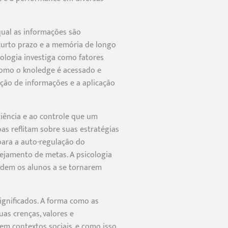
ual as informações são
curto prazo e a memória de longo
ologia investiga como fatores
como o knoledge é acessado e
nção de informações e a aplicação
ciência e ao controle que um
s reflitam sobre suas estratégias
ara a auto-regulação do
nejamento de metas. A psicologia
judem os alunos a se tornarem
gnificados. A forma como as
as crenças, valores e
m contextos sociais, e como isso