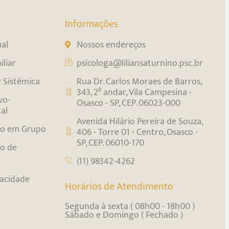
Informações
ual
Nossos endereços
liar
psicologa@liliansaturnino.psc.br
r Sistêmica
Rua Dr. Carlos Moraes de Barros,
343, 2⁰ andar, Vila Campesina -
vo-
Osasco - SP, CEP. 06023-000
al
Avenida Hilário Pereira de Souza,
o em Grupo
406 - Torre 01 - Centro, Osasco -
SP, CEP. 06010-170
o de
(11) 98342-4262
vacidade
Horários de Atendimento
Segunda à sexta ( 08h00 - 18h00 )
Sábado e Domingo ( Fechado )