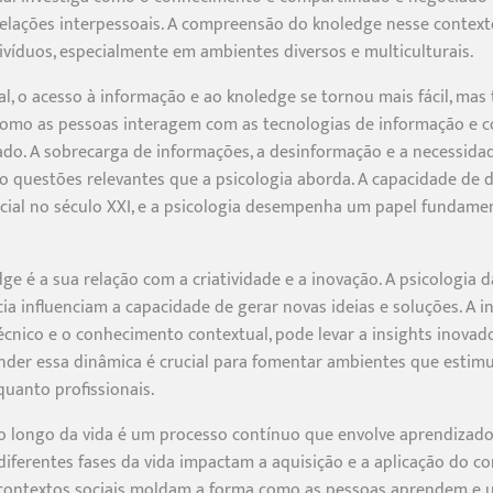
relações interpessoais. A compreensão do knoledge nesse context
ivíduos, especialmente em ambientes diversos e multiculturais.
l, o acesso à informação e ao knoledge se tornou mais fácil, ma
como as pessoas interagem com as tecnologias de informação e c
ado. A sobrecarga de informações, a desinformação e a necessidad
o questões relevantes que a psicologia aborda. A capacidade de d
ncial no século XXI, e a psicologia desempenha um papel fundame
e é a sua relação com a criatividade e a inovação. A psicologia d
a influenciam a capacidade de gerar novas ideias e soluções. A in
nico e o conhecimento contextual, pode levar a insights inovado
er essa dinâmica é crucial para fomentar ambientes que estimul
uanto profissionais.
 longo da vida é um processo contínuo que envolve aprendizado f
ferentes fases da vida impactam a aquisição e a aplicação do co
s contextos sociais moldam a forma como as pessoas aprendem e u