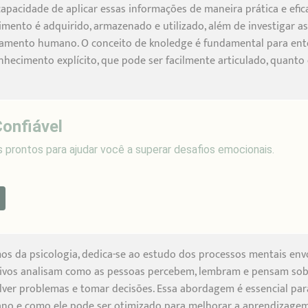
pacidade de aplicar essas informações de maneira prática e efic
mento é adquirido, armazenado e utilizado, além de investigar 
amento humano. O conceito de knoledge é fundamental para ent
nhecimento explícito, que pode ser facilmente articulado, quanto
Confiável
s prontos para ajudar você a superar desafios emocionais.
os da psicologia, dedica-se ao estudo dos processos mentais envo
tivos analisam como as pessoas percebem, lembram e pensam sob
solver problemas e tomar decisões. Essa abordagem é essencial 
no e como ele pode ser otimizado para melhorar a aprendizagem