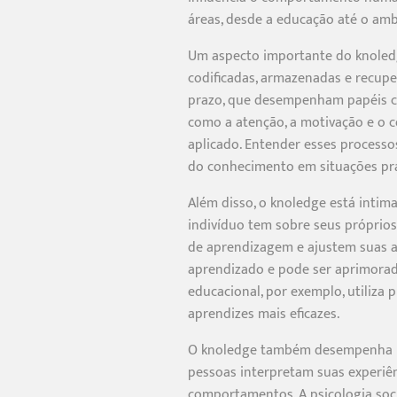
áreas, desde a educação até o amb
Um aspecto importante do knoledg
codificadas, armazenadas e recup
prazo, que desempenham papéis cru
como a atenção, a motivação e o 
aplicado. Entender esses processo
do conhecimento em situações prá
Além disso, o knoledge está intim
indivíduo tem sobre seus próprio
de aprendizagem e ajustem suas a
aprendizado e pode ser aprimorada
educacional, por exemplo, utiliza
aprendizes mais eficazes.
O knoledge também desempenha um 
pessoas interpretam suas experiê
comportamentos. A psicologia soc