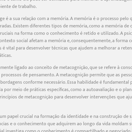
iente de trabalho.
e é a sua relação com a memória. A memória é o processo pelo q
eradas. Existem diferentes tipos de memória, como a memória de 
ciais na forma como o conhecimento é retido e utilizado. A psic
contexto social afetam a memória e, consequentemente, a forma 
s é vital para desenvolver técnicas que ajudem a melhorar a rete
ticas.
amente ligado ao conceito de metacognição, que se refere à cons
s processos de pensamento. A metacognição permite que as pessoa
bordagens conforme necessário. Essa habilidade é fundamental p
 por meio de práticas específicas, como a autoavaliação e o pla
 princípios de metacognição para desenvolver intervenções que a
papel crucial na formação da identidade e na construção de si
ncias e o conhecimento que adquirem ao longo da vida moldam su
ial investiga como o conhecimento é compartilhado e negociado e