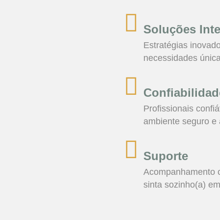
Soluções Inte
Estratégias inovad
necessidades única
Confiabilidad
Profissionais conf
ambiente seguro e 
Suporte
Acompanhamento co
sinta sozinho(a) em