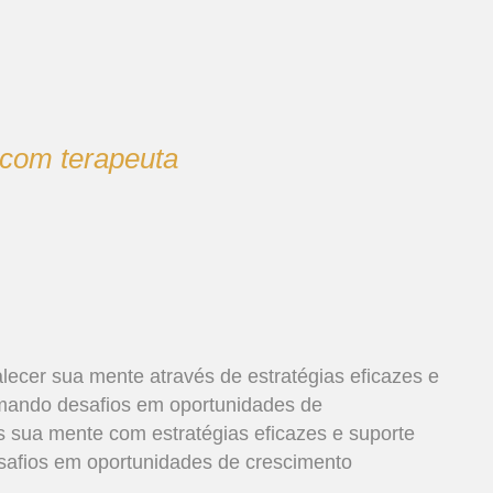
 com terapeuta
lecer sua mente através de estratégias eficazes e
rmando desafios em oportunidades de
 sua mente com estratégias eficazes e suporte
safios em oportunidades de crescimento