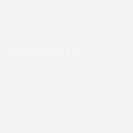
terapeuta