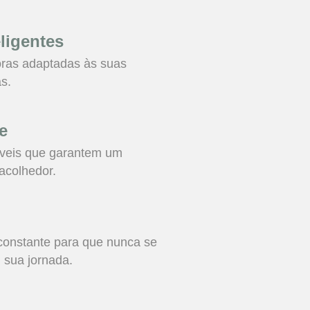
ligentes
oras adaptadas às suas
s.
e
iáveis que garantem um
acolhedor.
nstante para que nunca se
 sua jornada.