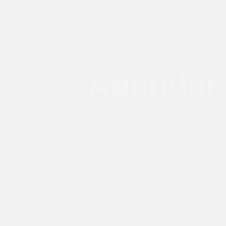
Agendar 