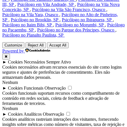
III, SP
,
Psicólogo em Vila Andrade, SP
,
Psicólogo na Vila Nova
Conceição, SP
,
Psicólogo na Vila São Francisco, Osasco
,
Psicólogo na Vila Yara, Osasco
,
Psicólogo no Alto de Pinheiros,
SP
,
Psicólogo no Brooklin, SP
,
Psicólogo no Ibirapuera, SP
,
Psicólogo no Itaim Bibi, SP
,
Psicólogo no Morumbi, SP
,
Psicólogo
no Pacaembu, SP
,
Psicólogo no Parque dos Príncipes, Osasco
,
Psicólogo no Planalto Paulista, SP
Customize
Reject All
Accept All
Powered by
✖
►
Cookies Necessários
Sempre Ativo
Cookies necessários ativam recursos essenciais do site como logins
seguros e ajustes de preferências de consentimento. Eles não
armazenam dados pessoais.
Nenhum
►
Cookies Funcionais
Observação
Cookies funcionais suportam recursos como compartilhamento de
conteúdo em redes sociais, coleta de feedback e ativação de
ferramentas de terceiros.
Nenhum
►
Cookies Analíticos
Observação
Cookies analíticos rastreiam interações dos visitantes, fornecendo
insights sobre métricas como número de visitantes, taxa de rejeição e