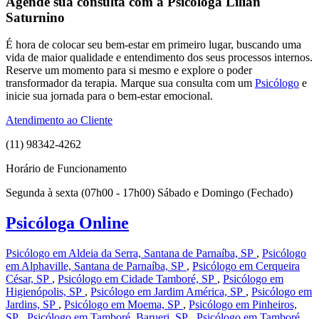
Agende sua consulta com a Psicóloga Lilian
Saturnino
É hora de colocar seu bem-estar em primeiro lugar, buscando uma
vida de maior qualidade e entendimento dos seus processos internos.
Reserve um momento para si mesmo e explore o poder
transformador da terapia. Marque sua consulta com um
Psicólogo
e
inicie sua jornada para o bem-estar emocional.
Atendimento ao Cliente
(11) 98342-4262
Horário de Funcionamento
Segunda à sexta (07h00 - 17h00) Sábado e Domingo (Fechado)
Psicóloga Online
Psicólogo em Aldeia da Serra, Santana de Parnaíba, SP
,
Psicólogo
em Alphaville, Santana de Parnaíba, SP
,
Psicólogo em Cerqueira
César, SP
,
Psicólogo em Cidade Tamboré, SP
,
Psicólogo em
Higienópolis, SP
,
Psicólogo em Jardim América, SP
,
Psicólogo em
Jardins, SP
,
Psicólogo em Moema, SP
,
Psicólogo em Pinheiros,
SP
,
Psicólogo em Tamboré, Barueri, SP
,
Psicólogo em Tamboré