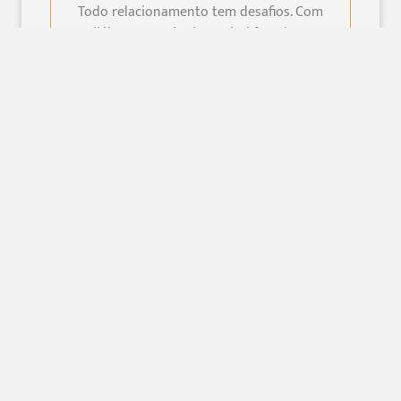
Todo relacionamento tem desafios. Com
diálogo e apoio, é possível fortalecer
vínculos e resgatar a harmonia.
Consulte mais informações
Terapia Cognitivo-
Comportamental
Visa transformar pensamentos e
comportamentos para solucionar
problemas psicológicos e prevenir recaídas.