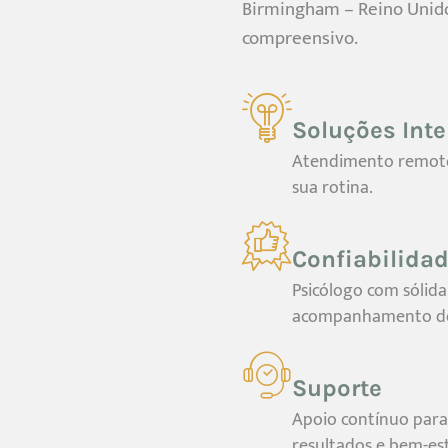
Birmingham – Reino Unido
compreensivo.
Soluções Inte
Atendimento remoto 
sua rotina.
Confiabilida
Psicólogo com sólid
acompanhamento de b
Suporte
Apoio contínuo para
resultados e bem-est