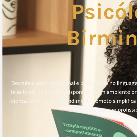
Psicól
Birmin
Descubra apoio emocional e profissional no lingua
brasileiras no exterior, disponibilizo um ambiente 
idioma. Além disso, o atendimento remoto simplifica
recebido(a) por um profiss