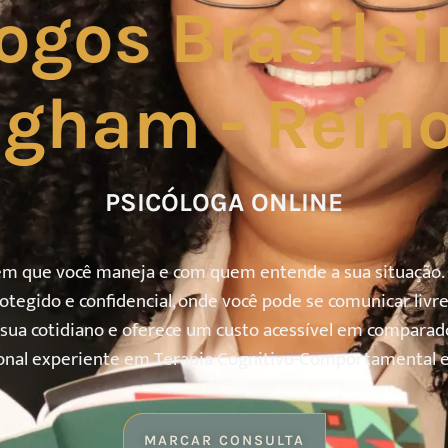
ogos Brasile
gham - Rein
PSICÓLOGA ONLINE
gem que você maneja e com quem entende a sua situação
protegido e confidencial, onde você pode se comunicar li
 sua cotidiano e oferece um custo acessível em comparad
ional experiente em Terapia Cognitivo-Comportamental e 
MARCAR CONSULTA