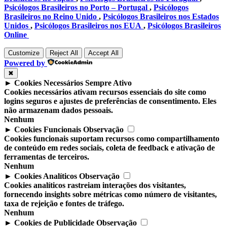
Psicólogos Brasileiros no Porto – Portugal
,
Psicólogos
Brasileiros no Reino Unido
,
Psicólogos Brasileiros nos Estados
Unidos
,
Psicólogos Brasileiros nos EUA
,
Psicólogos Brasileiros
Online
Customize
Reject All
Accept All
Powered by
✖
►
Cookies Necessários
Sempre Ativo
Cookies necessários ativam recursos essenciais do site como
logins seguros e ajustes de preferências de consentimento. Eles
não armazenam dados pessoais.
Nenhum
►
Cookies Funcionais
Observação
Cookies funcionais suportam recursos como compartilhamento
de conteúdo em redes sociais, coleta de feedback e ativação de
ferramentas de terceiros.
Nenhum
►
Cookies Analíticos
Observação
Cookies analíticos rastreiam interações dos visitantes,
fornecendo insights sobre métricas como número de visitantes,
taxa de rejeição e fontes de tráfego.
Nenhum
►
Cookies de Publicidade
Observação