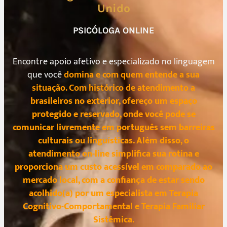
Unido
PSICÓLOGA ONLINE
Encontre apoio afetivo e especializado no linguagem
que você
domina e com quem entende a sua
situação. Com histórico de atendimento a
brasileiros no exterior, ofereço um espaço
protegido e reservado, onde você pode se
comunicar livremente em português sem barreiras
culturais ou linguísticas. Além disso, o
atendimento on-line simplifica sua rotina e
proporciona um custo acessível em comparado ao
mercado local, com a confiança de estar sendo
acolhido(a) por um especialista em Terapia
Cognitivo-Comportamental e Terapia Familiar
Sistêmica.