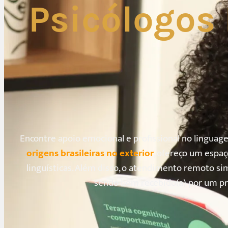
Psicólogos 
Encontre apoio emocional e profissional no lingua
origens brasileiras no exterior
, ofereço um espaç
linguísticas. Além disso, o atendimento remoto si
sendo bem recebido(a) por um pr