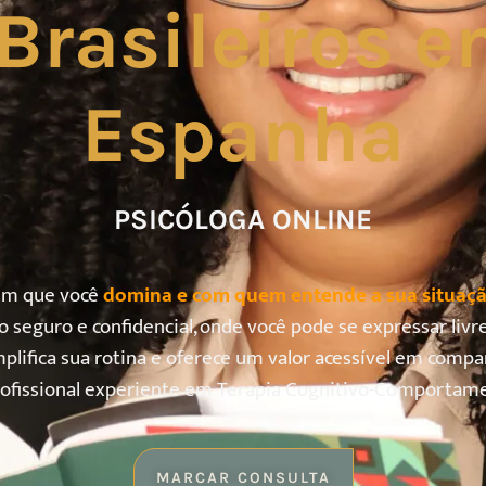
Brasileiros e
Espanha
PSICÓLOGA ONLINE
gem que você
domina e com quem entende a sua situaçã
o seguro e confidencial, onde você pode se expressar liv
mplifica sua rotina e oferece um valor acessível em compa
ofissional experiente em Terapia Cognitivo-Comportament
MARCAR CONSULTA