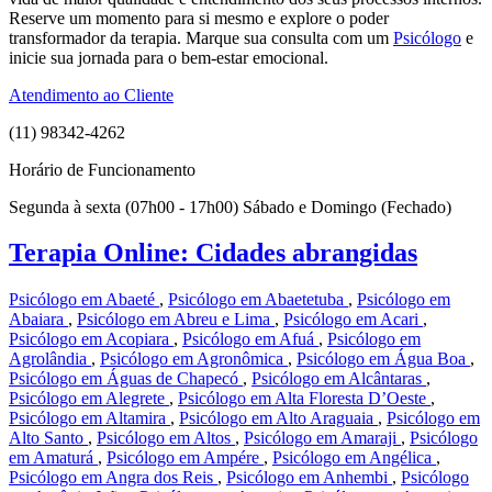
Reserve um momento para si mesmo e explore o poder
transformador da terapia. Marque sua consulta com um
Psicólogo
e
inicie sua jornada para o bem-estar emocional.
Atendimento ao Cliente
(11) 98342-4262
Horário de Funcionamento
Segunda à sexta (07h00 - 17h00) Sábado e Domingo (Fechado)
Terapia Online: Cidades abrangidas
Psicólogo em Abaeté
,
Psicólogo em Abaetetuba
,
Psicólogo em
Abaiara
,
Psicólogo em Abreu e Lima
,
Psicólogo em Acari
,
Psicólogo em Acopiara
,
Psicólogo em Afuá
,
Psicólogo em
Agrolândia
,
Psicólogo em Agronômica
,
Psicólogo em Água Boa
,
Psicólogo em Águas de Chapecó
,
Psicólogo em Alcântaras
,
Psicólogo em Alegrete
,
Psicólogo em Alta Floresta D’Oeste
,
Psicólogo em Altamira
,
Psicólogo em Alto Araguaia
,
Psicólogo em
Alto Santo
,
Psicólogo em Altos
,
Psicólogo em Amaraji
,
Psicólogo
em Amaturá
,
Psicólogo em Ampére
,
Psicólogo em Angélica
,
Psicólogo em Angra dos Reis
,
Psicólogo em Anhembi
,
Psicólogo