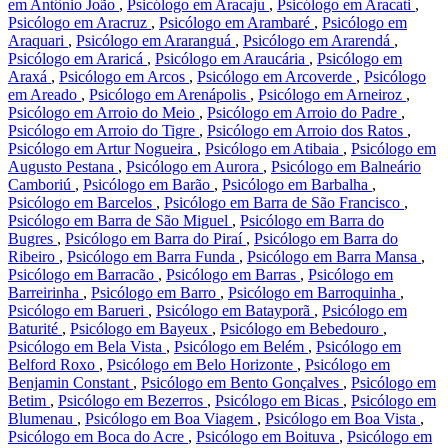
em Antônio João
,
Psicólogo em Aracaju
,
Psicólogo em Aracati
,
Psicólogo em Aracruz
,
Psicólogo em Arambaré
,
Psicólogo em
Araquari
,
Psicólogo em Araranguá
,
Psicólogo em Ararendá
,
Psicólogo em Araricá
,
Psicólogo em Araucária
,
Psicólogo em
Araxá
,
Psicólogo em Arcos
,
Psicólogo em Arcoverde
,
Psicólogo
em Areado
,
Psicólogo em Arenápolis
,
Psicólogo em Arneiroz
,
Psicólogo em Arroio do Meio
,
Psicólogo em Arroio do Padre
,
Psicólogo em Arroio do Tigre
,
Psicólogo em Arroio dos Ratos
,
Psicólogo em Artur Nogueira
,
Psicólogo em Atibaia
,
Psicólogo em
Augusto Pestana
,
Psicólogo em Aurora
,
Psicólogo em Balneário
Camboriú
,
Psicólogo em Barão
,
Psicólogo em Barbalha
,
Psicólogo em Barcelos
,
Psicólogo em Barra de São Francisco
,
Psicólogo em Barra de São Miguel
,
Psicólogo em Barra do
Bugres
,
Psicólogo em Barra do Piraí
,
Psicólogo em Barra do
Ribeiro
,
Psicólogo em Barra Funda
,
Psicólogo em Barra Mansa
,
Psicólogo em Barracão
,
Psicólogo em Barras
,
Psicólogo em
Barreirinha
,
Psicólogo em Barro
,
Psicólogo em Barroquinha
,
Psicólogo em Barueri
,
Psicólogo em Batayporã
,
Psicólogo em
Baturité
,
Psicólogo em Bayeux
,
Psicólogo em Bebedouro
,
Psicólogo em Bela Vista
,
Psicólogo em Belém
,
Psicólogo em
Belford Roxo
,
Psicólogo em Belo Horizonte
,
Psicólogo em
Benjamin Constant
,
Psicólogo em Bento Gonçalves
,
Psicólogo em
Betim
,
Psicólogo em Bezerros
,
Psicólogo em Bicas
,
Psicólogo em
Blumenau
,
Psicólogo em Boa Viagem
,
Psicólogo em Boa Vista
,
Psicólogo em Boca do Acre
,
Psicólogo em Boituva
,
Psicólogo em