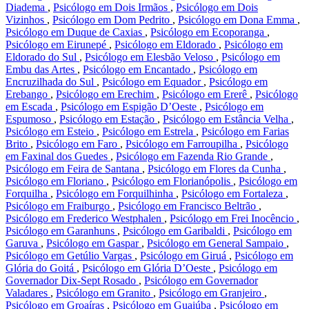
Diadema
,
Psicólogo em Dois Irmãos
,
Psicólogo em Dois
Vizinhos
,
Psicólogo em Dom Pedrito
,
Psicólogo em Dona Emma
,
Psicólogo em Duque de Caxias
,
Psicólogo em Ecoporanga
,
Psicólogo em Eirunepé
,
Psicólogo em Eldorado
,
Psicólogo em
Eldorado do Sul
,
Psicólogo em Elesbão Veloso
,
Psicólogo em
Embu das Artes
,
Psicólogo em Encantado
,
Psicólogo em
Encruzilhada do Sul
,
Psicólogo em Equador
,
Psicólogo em
Erebango
,
Psicólogo em Erechim
,
Psicólogo em Ererê
,
Psicólogo
em Escada
,
Psicólogo em Espigão D’Oeste
,
Psicólogo em
Espumoso
,
Psicólogo em Estação
,
Psicólogo em Estância Velha
,
Psicólogo em Esteio
,
Psicólogo em Estrela
,
Psicólogo em Farias
Brito
,
Psicólogo em Faro
,
Psicólogo em Farroupilha
,
Psicólogo
em Faxinal dos Guedes
,
Psicólogo em Fazenda Rio Grande
,
Psicólogo em Feira de Santana
,
Psicólogo em Flores da Cunha
,
Psicólogo em Floriano
,
Psicólogo em Florianópolis
,
Psicólogo em
Forquilha
,
Psicólogo em Forquilhinha
,
Psicólogo em Fortaleza
,
Psicólogo em Fraiburgo
,
Psicólogo em Francisco Beltrão
,
Psicólogo em Frederico Westphalen
,
Psicólogo em Frei Inocêncio
,
Psicólogo em Garanhuns
,
Psicólogo em Garibaldi
,
Psicólogo em
Garuva
,
Psicólogo em Gaspar
,
Psicólogo em General Sampaio
,
Psicólogo em Getúlio Vargas
,
Psicólogo em Giruá
,
Psicólogo em
Glória do Goitá
,
Psicólogo em Glória D’Oeste
,
Psicólogo em
Governador Dix-Sept Rosado
,
Psicólogo em Governador
Valadares
,
Psicólogo em Granito
,
Psicólogo em Granjeiro
,
Psicólogo em Groaíras
,
Psicólogo em Guaiúba
,
Psicólogo em