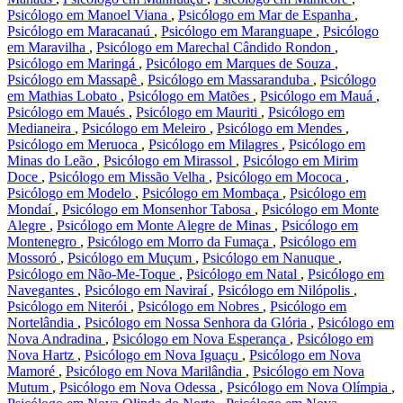
Psicólogo em Manoel Viana
,
Psicólogo em Mar de Espanha
,
Psicólogo em Maracanaú
,
Psicólogo em Maranguape
,
Psicólogo
em Maravilha
,
Psicólogo em Marechal Cândido Rondon
,
Psicólogo em Maringá
,
Psicólogo em Marques de Souza
,
Psicólogo em Massapê
,
Psicólogo em Massaranduba
,
Psicólogo
em Mathias Lobato
,
Psicólogo em Matões
,
Psicólogo em Mauá
,
Psicólogo em Maués
,
Psicólogo em Mauriti
,
Psicólogo em
Medianeira
,
Psicólogo em Meleiro
,
Psicólogo em Mendes
,
Psicólogo em Meruoca
,
Psicólogo em Milagres
,
Psicólogo em
Minas do Leão
,
Psicólogo em Mirassol
,
Psicólogo em Mirim
Doce
,
Psicólogo em Missão Velha
,
Psicólogo em Mococa
,
Psicólogo em Modelo
,
Psicólogo em Mombaça
,
Psicólogo em
Mondaí
,
Psicólogo em Monsenhor Tabosa
,
Psicólogo em Monte
Alegre
,
Psicólogo em Monte Alegre de Minas
,
Psicólogo em
Montenegro
,
Psicólogo em Morro da Fumaça
,
Psicólogo em
Mossoró
,
Psicólogo em Muçum
,
Psicólogo em Nanuque
,
Psicólogo em Não-Me-Toque
,
Psicólogo em Natal
,
Psicólogo em
Navegantes
,
Psicólogo em Naviraí
,
Psicólogo em Nilópolis
,
Psicólogo em Niterói
,
Psicólogo em Nobres
,
Psicólogo em
Nortelândia
,
Psicólogo em Nossa Senhora da Glória
,
Psicólogo em
Nova Andradina
,
Psicólogo em Nova Esperança
,
Psicólogo em
Nova Hartz
,
Psicólogo em Nova Iguaçu
,
Psicólogo em Nova
Mamoré
,
Psicólogo em Nova Marilândia
,
Psicólogo em Nova
Mutum
,
Psicólogo em Nova Odessa
,
Psicólogo em Nova Olímpia
,