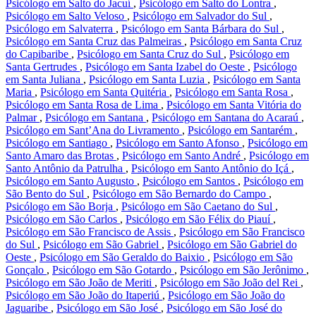
Psicólogo em Salto do Jacuí
,
Psicólogo em Salto do Lontra
,
Psicólogo em Salto Veloso
,
Psicólogo em Salvador do Sul
,
Psicólogo em Salvaterra
,
Psicólogo em Santa Bárbara do Sul
,
Psicólogo em Santa Cruz das Palmeiras
,
Psicólogo em Santa Cruz
do Capibaribe
,
Psicólogo em Santa Cruz do Sul
,
Psicólogo em
Santa Gertrudes
,
Psicólogo em Santa Izabel do Oeste
,
Psicólogo
em Santa Juliana
,
Psicólogo em Santa Luzia
,
Psicólogo em Santa
Maria
,
Psicólogo em Santa Quitéria
,
Psicólogo em Santa Rosa
,
Psicólogo em Santa Rosa de Lima
,
Psicólogo em Santa Vitória do
Palmar
,
Psicólogo em Santana
,
Psicólogo em Santana do Acaraú
,
Psicólogo em Sant’Ana do Livramento
,
Psicólogo em Santarém
,
Psicólogo em Santiago
,
Psicólogo em Santo Afonso
,
Psicólogo em
Santo Amaro das Brotas
,
Psicólogo em Santo André
,
Psicólogo em
Santo Antônio da Patrulha
,
Psicólogo em Santo Antônio do Içá
,
Psicólogo em Santo Augusto
,
Psicólogo em Santos
,
Psicólogo em
São Bento do Sul
,
Psicólogo em São Bernardo do Campo
,
Psicólogo em São Borja
,
Psicólogo em São Caetano do Sul
,
Psicólogo em São Carlos
,
Psicólogo em São Félix do Piauí
,
Psicólogo em São Francisco de Assis
,
Psicólogo em São Francisco
do Sul
,
Psicólogo em São Gabriel
,
Psicólogo em São Gabriel do
Oeste
,
Psicólogo em São Geraldo do Baixio
,
Psicólogo em São
Gonçalo
,
Psicólogo em São Gotardo
,
Psicólogo em São Jerônimo
,
Psicólogo em São João de Meriti
,
Psicólogo em São João del Rei
,
Psicólogo em São João do Itaperiú
,
Psicólogo em São João do
Jaguaribe
,
Psicólogo em São José
,
Psicólogo em São José do