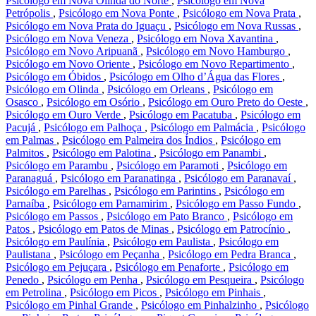
Psicólogo em Nova Olinda do Norte
,
Psicólogo em Nova
Petrópolis
,
Psicólogo em Nova Ponte
,
Psicólogo em Nova Prata
,
Psicólogo em Nova Prata do Iguaçu
,
Psicólogo em Nova Russas
,
Psicólogo em Nova Veneza
,
Psicólogo em Nova Xavantina
,
Psicólogo em Novo Aripuanã
,
Psicólogo em Novo Hamburgo
,
Psicólogo em Novo Oriente
,
Psicólogo em Novo Repartimento
,
Psicólogo em Óbidos
,
Psicólogo em Olho d’Água das Flores
,
Psicólogo em Olinda
,
Psicólogo em Orleans
,
Psicólogo em
Osasco
,
Psicólogo em Osório
,
Psicólogo em Ouro Preto do Oeste
,
Psicólogo em Ouro Verde
,
Psicólogo em Pacatuba
,
Psicólogo em
Pacujá
,
Psicólogo em Palhoça
,
Psicólogo em Palmácia
,
Psicólogo
em Palmas
,
Psicólogo em Palmeira dos Índios
,
Psicólogo em
Palmitos
,
Psicólogo em Palotina
,
Psicólogo em Panambi
,
Psicólogo em Parambu
,
Psicólogo em Paramoti
,
Psicólogo em
Paranaguá
,
Psicólogo em Paranatinga
,
Psicólogo em Paranavaí
,
Psicólogo em Parelhas
,
Psicólogo em Parintins
,
Psicólogo em
Parnaíba
,
Psicólogo em Parnamirim
,
Psicólogo em Passo Fundo
,
Psicólogo em Passos
,
Psicólogo em Pato Branco
,
Psicólogo em
Patos
,
Psicólogo em Patos de Minas
,
Psicólogo em Patrocínio
,
Psicólogo em Paulínia
,
Psicólogo em Paulista
,
Psicólogo em
Paulistana
,
Psicólogo em Peçanha
,
Psicólogo em Pedra Branca
,
Psicólogo em Pejuçara
,
Psicólogo em Penaforte
,
Psicólogo em
Penedo
,
Psicólogo em Penha
,
Psicólogo em Pesqueira
,
Psicólogo
em Petrolina
,
Psicólogo em Picos
,
Psicólogo em Pinhais
,
Psicólogo em Pinhal Grande
,
Psicólogo em Pinhalzinho
,
Psicólogo