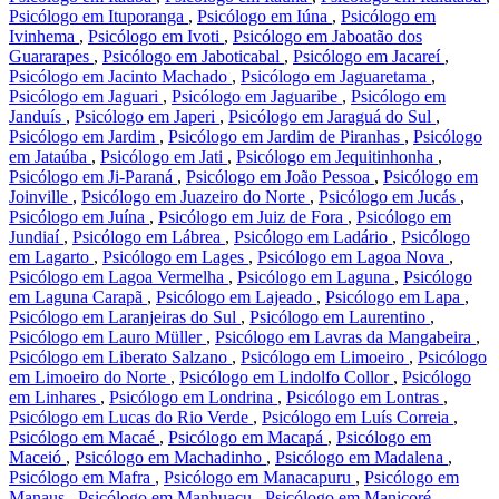
Psicólogo em Ituporanga
,
Psicólogo em Iúna
,
Psicólogo em
Ivinhema
,
Psicólogo em Ivoti
,
Psicólogo em Jaboatão dos
Guararapes
,
Psicólogo em Jaboticabal
,
Psicólogo em Jacareí
,
Psicólogo em Jacinto Machado
,
Psicólogo em Jaguaretama
,
Psicólogo em Jaguari
,
Psicólogo em Jaguaribe
,
Psicólogo em
Janduís
,
Psicólogo em Japeri
,
Psicólogo em Jaraguá do Sul
,
Psicólogo em Jardim
,
Psicólogo em Jardim de Piranhas
,
Psicólogo
em Jataúba
,
Psicólogo em Jati
,
Psicólogo em Jequitinhonha
,
Psicólogo em Ji-Paraná
,
Psicólogo em João Pessoa
,
Psicólogo em
Joinville
,
Psicólogo em Juazeiro do Norte
,
Psicólogo em Jucás
,
Psicólogo em Juína
,
Psicólogo em Juiz de Fora
,
Psicólogo em
Jundiaí
,
Psicólogo em Lábrea
,
Psicólogo em Ladário
,
Psicólogo
em Lagarto
,
Psicólogo em Lages
,
Psicólogo em Lagoa Nova
,
Psicólogo em Lagoa Vermelha
,
Psicólogo em Laguna
,
Psicólogo
em Laguna Carapã
,
Psicólogo em Lajeado
,
Psicólogo em Lapa
,
Psicólogo em Laranjeiras do Sul
,
Psicólogo em Laurentino
,
Psicólogo em Lauro Müller
,
Psicólogo em Lavras da Mangabeira
,
Psicólogo em Liberato Salzano
,
Psicólogo em Limoeiro
,
Psicólogo
em Limoeiro do Norte
,
Psicólogo em Lindolfo Collor
,
Psicólogo
em Linhares
,
Psicólogo em Londrina
,
Psicólogo em Lontras
,
Psicólogo em Lucas do Rio Verde
,
Psicólogo em Luís Correia
,
Psicólogo em Macaé
,
Psicólogo em Macapá
,
Psicólogo em
Maceió
,
Psicólogo em Machadinho
,
Psicólogo em Madalena
,
Psicólogo em Mafra
,
Psicólogo em Manacapuru
,
Psicólogo em
Manaus
,
Psicólogo em Manhuaçu
,
Psicólogo em Manicoré
,