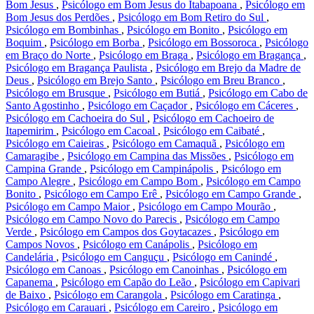
Bom Jesus
,
Psicólogo em Bom Jesus do Itabapoana
,
Psicólogo em
Bom Jesus dos Perdões
,
Psicólogo em Bom Retiro do Sul
,
Psicólogo em Bombinhas
,
Psicólogo em Bonito
,
Psicólogo em
Boquim
,
Psicólogo em Borba
,
Psicólogo em Bossoroca
,
Psicólogo
em Braço do Norte
,
Psicólogo em Braga
,
Psicólogo em Bragança
,
Psicólogo em Bragança Paulista
,
Psicólogo em Brejo da Madre de
Deus
,
Psicólogo em Brejo Santo
,
Psicólogo em Breu Branco
,
Psicólogo em Brusque
,
Psicólogo em Butiá
,
Psicólogo em Cabo de
Santo Agostinho
,
Psicólogo em Caçador
,
Psicólogo em Cáceres
,
Psicólogo em Cachoeira do Sul
,
Psicólogo em Cachoeiro de
Itapemirim
,
Psicólogo em Cacoal
,
Psicólogo em Caibaté
,
Psicólogo em Caieiras
,
Psicólogo em Camaquã
,
Psicólogo em
Camaragibe
,
Psicólogo em Campina das Missões
,
Psicólogo em
Campina Grande
,
Psicólogo em Campinápolis
,
Psicólogo em
Campo Alegre
,
Psicólogo em Campo Bom
,
Psicólogo em Campo
Bonito
,
Psicólogo em Campo Erê
,
Psicólogo em Campo Grande
,
Psicólogo em Campo Maior
,
Psicólogo em Campo Mourão
,
Psicólogo em Campo Novo do Parecis
,
Psicólogo em Campo
Verde
,
Psicólogo em Campos dos Goytacazes
,
Psicólogo em
Campos Novos
,
Psicólogo em Canápolis
,
Psicólogo em
Candelária
,
Psicólogo em Canguçu
,
Psicólogo em Canindé
,
Psicólogo em Canoas
,
Psicólogo em Canoinhas
,
Psicólogo em
Capanema
,
Psicólogo em Capão do Leão
,
Psicólogo em Capivari
de Baixo
,
Psicólogo em Carangola
,
Psicólogo em Caratinga
,
Psicólogo em Carauari
,
Psicólogo em Careiro
,
Psicólogo em