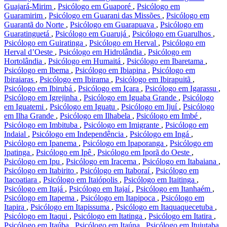
Guajará-Mirim
,
Psicólogo em Guaporé
,
Psicólogo em
Guaramirim
,
Psicólogo em Guarani das Missões
,
Psicólogo em
Guarantã do Norte
,
Psicólogo em Guarapuava
,
Psicólogo em
Guaratinguetá
,
Psicólogo em Guarujá
,
Psicólogo em Guarulhos
,
Psicólogo em Guiratinga
,
Psicólogo em Herval
,
Psicólogo em
Herval d’Oeste
,
Psicólogo em Hidrolândia
,
Psicólogo em
Hortolândia
,
Psicólogo em Humaitá
,
Psicólogo em Ibaretama
,
Psicólogo em Ibema
,
Psicólogo em Ibiapina
,
Psicólogo em
Ibiraiaras
,
Psicólogo em Ibirama
,
Psicólogo em Ibirapuitã
,
Psicólogo em Ibirubá
,
Psicólogo em Içara
,
Psicólogo em Igarassu
,
Psicólogo em Igrejinha
,
Psicólogo em Iguaba Grande
,
Psicólogo
em Iguatemi
,
Psicólogo em Iguatu
,
Psicólogo em Ijuí
,
Psicólogo
em Ilha Grande
,
Psicólogo em Ilhabela
,
Psicólogo em Imbé
,
Psicólogo em Imbituba
,
Psicólogo em Imigrante
,
Psicólogo em
Indaial
,
Psicólogo em Independência
,
Psicólogo em Ingá
,
Psicólogo em Ipanema
,
Psicólogo em Ipaporanga
,
Psicólogo em
Ipatinga
,
Psicólogo em Ipê
,
Psicólogo em Iporã do Oeste
,
Psicólogo em Ipu
,
Psicólogo em Iracema
,
Psicólogo em Itabaiana
,
Psicólogo em Itabirito
,
Psicólogo em Itaboraí
,
Psicólogo em
Itacoatiara
,
Psicólogo em Itaiópolis
,
Psicólogo em Itaitinga
,
Psicólogo em Itajá
,
Psicólogo em Itajaí
,
Psicólogo em Itanhaém
,
Psicólogo em Itapema
,
Psicólogo em Itapipoca
,
Psicólogo em
Itapira
,
Psicólogo em Itapissuma
,
Psicólogo em Itaquaquecetuba
,
Psicólogo em Itaqui
,
Psicólogo em Itatinga
,
Psicólogo em Itatira
,
Psicólogo em Itaúba
,
Psicólogo em Itaúna
,
Psicólogo em Ituiutaba
,