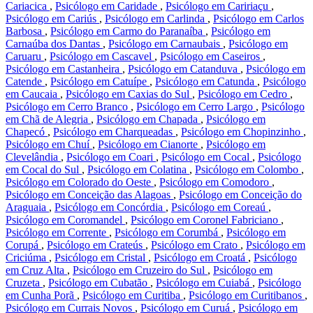
Cariacica
,
Psicólogo em Caridade
,
Psicólogo em Caririaçu
,
Psicólogo em Cariús
,
Psicólogo em Carlinda
,
Psicólogo em Carlos
Barbosa
,
Psicólogo em Carmo do Paranaíba
,
Psicólogo em
Carnaúba dos Dantas
,
Psicólogo em Carnaubais
,
Psicólogo em
Caruaru
,
Psicólogo em Cascavel
,
Psicólogo em Caseiros
,
Psicólogo em Castanheira
,
Psicólogo em Catanduva
,
Psicólogo em
Catende
,
Psicólogo em Catuípe
,
Psicólogo em Catunda
,
Psicólogo
em Caucaia
,
Psicólogo em Caxias do Sul
,
Psicólogo em Cedro
,
Psicólogo em Cerro Branco
,
Psicólogo em Cerro Largo
,
Psicólogo
em Chã de Alegria
,
Psicólogo em Chapada
,
Psicólogo em
Chapecó
,
Psicólogo em Charqueadas
,
Psicólogo em Chopinzinho
,
Psicólogo em Chuí
,
Psicólogo em Cianorte
,
Psicólogo em
Clevelândia
,
Psicólogo em Coari
,
Psicólogo em Cocal
,
Psicólogo
em Cocal do Sul
,
Psicólogo em Colatina
,
Psicólogo em Colombo
,
Psicólogo em Colorado do Oeste
,
Psicólogo em Comodoro
,
Psicólogo em Conceição das Alagoas
,
Psicólogo em Conceição do
Araguaia
,
Psicólogo em Concórdia
,
Psicólogo em Coreaú
,
Psicólogo em Coromandel
,
Psicólogo em Coronel Fabriciano
,
Psicólogo em Corrente
,
Psicólogo em Corumbá
,
Psicólogo em
Corupá
,
Psicólogo em Crateús
,
Psicólogo em Crato
,
Psicólogo em
Criciúma
,
Psicólogo em Cristal
,
Psicólogo em Croatá
,
Psicólogo
em Cruz Alta
,
Psicólogo em Cruzeiro do Sul
,
Psicólogo em
Cruzeta
,
Psicólogo em Cubatão
,
Psicólogo em Cuiabá
,
Psicólogo
em Cunha Porã
,
Psicólogo em Curitiba
,
Psicólogo em Curitibanos
,
Psicólogo em Currais Novos
,
Psicólogo em Curuá
,
Psicólogo em