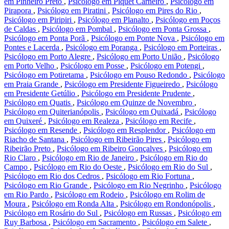
em Pinheiro Preto
,
Psicólogo em Piquet Carneiro
,
Psicólogo em
Pirapora
,
Psicólogo em Piratini
,
Psicólogo em Pires do Rio
,
Psicólogo em Piripiri
,
Psicólogo em Planalto
,
Psicólogo em Poços
de Caldas
,
Psicólogo em Pombal
,
Psicólogo em Ponta Grossa
,
Psicólogo em Ponta Porã
,
Psicólogo em Ponte Nova
,
Psicólogo em
Pontes e Lacerda
,
Psicólogo em Poranga
,
Psicólogo em Porteiras
,
Psicólogo em Porto Alegre
,
Psicólogo em Porto União
,
Psicólogo
em Porto Velho
,
Psicólogo em Posse
,
Psicólogo em Potengi
,
Psicólogo em Potiretama
,
Psicólogo em Pouso Redondo
,
Psicólogo
em Praia Grande
,
Psicólogo em Presidente Figueiredo
,
Psicólogo
em Presidente Getúlio
,
Psicólogo em Presidente Prudente
,
Psicólogo em Quatis
,
Psicólogo em Quinze de Novembro
,
Psicólogo em Quiterianópolis
,
Psicólogo em Quixadá
,
Psicólogo
em Quixeré
,
Psicólogo em Realeza
,
Psicólogo em Recife
,
Psicólogo em Resende
,
Psicólogo em Resplendor
,
Psicólogo em
Riacho de Santana
,
Psicólogo em Ribeirão Pires
,
Psicólogo em
Ribeirão Preto
,
Psicólogo em Ribeiro Gonçalves
,
Psicólogo em
Rio Claro
,
Psicólogo em Rio de Janeiro
,
Psicólogo em Rio do
Campo
,
Psicólogo em Rio do Oeste
,
Psicólogo em Rio do Sul
,
Psicólogo em Rio dos Cedros
,
Psicólogo em Rio Fortuna
,
Psicólogo em Rio Grande
,
Psicólogo em Rio Negrinho
,
Psicólogo
em Rio Pardo
,
Psicólogo em Rodeio
,
Psicólogo em Rolim de
Moura
,
Psicólogo em Ronda Alta
,
Psicólogo em Rondonópolis
,
Psicólogo em Rosário do Sul
,
Psicólogo em Russas
,
Psicólogo em
Ruy Barbosa
,
Psicólogo em Sacramento
,
Psicólogo em Salete
,