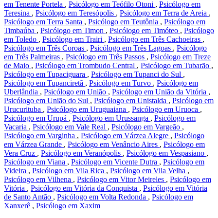
em Tenente Portela
,
Psicólogo em Teófilo Otoni
,
Psicólogo em
Teresina
,
Psicólogo em Teresópolis
,
Psicólogo em Terra de Areia
,
Psicólogo em Terra Santa
,
Psicólogo em Teutônia
,
Psicólogo em
Timbaúba
,
Psicólogo em Timon
,
Psicólogo em Timóteo
,
Psicólogo
em Toledo
,
Psicólogo em Trairi
,
Psicólogo em Três Cachoeiras
,
Psicólogo em Três Coroas
,
Psicólogo em Três Lagoas
,
Psicólogo
em Três Palmeiras
,
Psicólogo em Três Passos
,
Psicólogo em Treze
de Maio
,
Psicólogo em Trombudo Central
,
Psicólogo em Tubarão
,
Psicólogo em Tupaciguara
,
Psicólogo em Tupanci do Sul
,
Psicólogo em Tupanciretã
,
Psicólogo em Turvo
,
Psicólogo em
Uberlândia
,
Psicólogo em União
,
Psicólogo em União da Vitória
,
Psicólogo em União do Sul
,
Psicólogo em Unistalda
,
Psicólogo em
Urucurituba
,
Psicólogo em Uruguaiana
,
Psicólogo em Uruoca
,
Psicólogo em Urupá
,
Psicólogo em Urussanga
,
Psicólogo em
Vacaria
,
Psicólogo em Vale Real
,
Psicólogo em Vargeão
,
Psicólogo em Varginha
,
Psicólogo em Várzea Alegre
,
Psicólogo
em Várzea Grande
,
Psicólogo em Venâncio Aires
,
Psicólogo em
Vera Cruz
,
Psicólogo em Veranópolis
,
Psicólogo em Vespasiano
,
Psicólogo em Viana
,
Psicólogo em Vicente Dutra
,
Psicólogo em
Videira
,
Psicólogo em Vila Rica
,
Psicólogo em Vila Velha
,
Psicólogo em Vilhena
,
Psicólogo em Vitor Meireles
,
Psicólogo em
Vitória
,
Psicólogo em Vitória da Conquista
,
Psicólogo em Vitória
de Santo Antão
,
Psicólogo em Volta Redonda
,
Psicólogo em
Xanxerê
,
Psicólogo em Xaxim