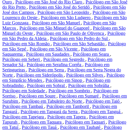
Ouro
,
Psicólogo em São José do Rio Claro
,
Psicólogo em São José
do Rio Preto
,
Psicólogo em São José do Seridó
,
Psicólogo em São
José dos Campos
,
Psicólogo em São Leopoldo
,
Psicólogo em São
Lourenço do Oeste
,
Psicólogo em São Ludgero
,
Psicólogo em São
Luiz Gonzaga
,
Psicólogo em São Manuel
,
Psicólogo em São
Marcos
,
Psicólogo em São Miguel do Guaporé
,
Psicólogo em São
Miguel do Oeste
,
Psicólogo em São Paulo de Olivença
,
Psicólogo
em São Pedro da Aldeia
,
Psicólogo em São Pedro do Sul
,
Psicólogo em São Romão
,
Psicólogo em São Sebastião
,
Psicólogo
em São Sepé
,
Psicólogo em São Vicente
,
Psicólogo em
Saquarema
,
Psicólogo em Saudades
,
Psicólogo em Seara
,
Psicólogo em Seberi
,
Psicólogo em Segredo
,
Psicólogo em
Senador Sá
,
Psicólogo em Serafina Corrêa
,
Psicólogo em
Seringueiras
,
Psicólogo em Serra
,
Psicólogo em Serra Negra do
Norte
,
Psicólogo em Siderópolis
,
Psicólogo em Silves
,
Psicólogo
em Simplício Mendes
,
Psicólogo em Sinop
,
Psicólogo em
Sobradinho
,
Psicólogo em Sobral
,
Psicólogo em Sobrália
,
Psicólogo em Soledade
,
Psicólogo em Sombrio
,
Psicólogo em
Sorriso
,
Psicólogo em Soure
,
Psicólogo em Sumaré
,
Psicólogo em
Surubim
,
Psicólogo em Tabuleiro do Norte
,
Psicólogo em Taió
,
Psicólogo em Tambaú
,
Psicólogo em Tamboril
,
Psicólogo em
Tangará
,
Psicólogo em Tangará da Serra
,
Psicólogo em Tanguá
,
Psicólogo em Tapejara
,
Psicólogo em Tapera
,
Psicólogo em
Tapurah
,
Psicólogo em Taquara
,
Psicólogo em Taquari
,
Psicólogo
em Tatuí
,
Psicólogo em Tauá
,
Psicólogo em Taubaté
,
Psicólogo