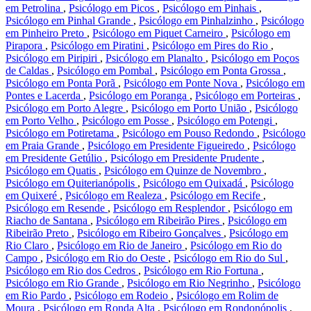
em Petrolina
,
Psicólogo em Picos
,
Psicólogo em Pinhais
,
Psicólogo em Pinhal Grande
,
Psicólogo em Pinhalzinho
,
Psicólogo
em Pinheiro Preto
,
Psicólogo em Piquet Carneiro
,
Psicólogo em
Pirapora
,
Psicólogo em Piratini
,
Psicólogo em Pires do Rio
,
Psicólogo em Piripiri
,
Psicólogo em Planalto
,
Psicólogo em Poços
de Caldas
,
Psicólogo em Pombal
,
Psicólogo em Ponta Grossa
,
Psicólogo em Ponta Porã
,
Psicólogo em Ponte Nova
,
Psicólogo em
Pontes e Lacerda
,
Psicólogo em Poranga
,
Psicólogo em Porteiras
,
Psicólogo em Porto Alegre
,
Psicólogo em Porto União
,
Psicólogo
em Porto Velho
,
Psicólogo em Posse
,
Psicólogo em Potengi
,
Psicólogo em Potiretama
,
Psicólogo em Pouso Redondo
,
Psicólogo
em Praia Grande
,
Psicólogo em Presidente Figueiredo
,
Psicólogo
em Presidente Getúlio
,
Psicólogo em Presidente Prudente
,
Psicólogo em Quatis
,
Psicólogo em Quinze de Novembro
,
Psicólogo em Quiterianópolis
,
Psicólogo em Quixadá
,
Psicólogo
em Quixeré
,
Psicólogo em Realeza
,
Psicólogo em Recife
,
Psicólogo em Resende
,
Psicólogo em Resplendor
,
Psicólogo em
Riacho de Santana
,
Psicólogo em Ribeirão Pires
,
Psicólogo em
Ribeirão Preto
,
Psicólogo em Ribeiro Gonçalves
,
Psicólogo em
Rio Claro
,
Psicólogo em Rio de Janeiro
,
Psicólogo em Rio do
Campo
,
Psicólogo em Rio do Oeste
,
Psicólogo em Rio do Sul
,
Psicólogo em Rio dos Cedros
,
Psicólogo em Rio Fortuna
,
Psicólogo em Rio Grande
,
Psicólogo em Rio Negrinho
,
Psicólogo
em Rio Pardo
,
Psicólogo em Rodeio
,
Psicólogo em Rolim de
Moura
,
Psicólogo em Ronda Alta
,
Psicólogo em Rondonópolis
,