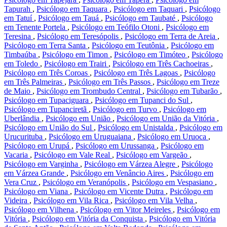
Tapurah
,
Psicólogo em Taquara
,
Psicólogo em Taquari
,
Psicólogo
em Tatuí
,
Psicólogo em Tauá
,
Psicólogo em Taubaté
,
Psicólogo
em Tenente Portela
,
Psicólogo em Teófilo Otoni
,
Psicólogo em
Teresina
,
Psicólogo em Teresópolis
,
Psicólogo em Terra de Areia
,
Psicólogo em Terra Santa
,
Psicólogo em Teutônia
,
Psicólogo em
Timbaúba
,
Psicólogo em Timon
,
Psicólogo em Timóteo
,
Psicólogo
em Toledo
,
Psicólogo em Trairi
,
Psicólogo em Três Cachoeiras
,
Psicólogo em Três Coroas
,
Psicólogo em Três Lagoas
,
Psicólogo
em Três Palmeiras
,
Psicólogo em Três Passos
,
Psicólogo em Treze
de Maio
,
Psicólogo em Trombudo Central
,
Psicólogo em Tubarão
,
Psicólogo em Tupaciguara
,
Psicólogo em Tupanci do Sul
,
Psicólogo em Tupanciretã
,
Psicólogo em Turvo
,
Psicólogo em
Uberlândia
,
Psicólogo em União
,
Psicólogo em União da Vitória
,
Psicólogo em União do Sul
,
Psicólogo em Unistalda
,
Psicólogo em
Urucurituba
,
Psicólogo em Uruguaiana
,
Psicólogo em Uruoca
,
Psicólogo em Urupá
,
Psicólogo em Urussanga
,
Psicólogo em
Vacaria
,
Psicólogo em Vale Real
,
Psicólogo em Vargeão
,
Psicólogo em Varginha
,
Psicólogo em Várzea Alegre
,
Psicólogo
em Várzea Grande
,
Psicólogo em Venâncio Aires
,
Psicólogo em
Vera Cruz
,
Psicólogo em Veranópolis
,
Psicólogo em Vespasiano
,
Psicólogo em Viana
,
Psicólogo em Vicente Dutra
,
Psicólogo em
Videira
,
Psicólogo em Vila Rica
,
Psicólogo em Vila Velha
,
Psicólogo em Vilhena
,
Psicólogo em Vitor Meireles
,
Psicólogo em
Vitória
,
Psicólogo em Vitória da Conquista
,
Psicólogo em Vitória