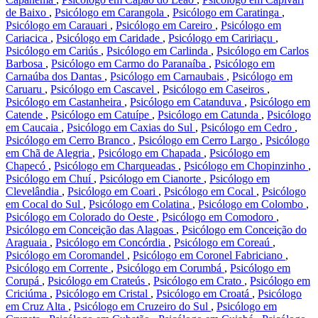
de Baixo
,
Psicólogo em Carangola
,
Psicólogo em Caratinga
,
Psicólogo em Carauari
,
Psicólogo em Careiro
,
Psicólogo em
Cariacica
,
Psicólogo em Caridade
,
Psicólogo em Caririaçu
,
Psicólogo em Cariús
,
Psicólogo em Carlinda
,
Psicólogo em Carlos
Barbosa
,
Psicólogo em Carmo do Paranaíba
,
Psicólogo em
Carnaúba dos Dantas
,
Psicólogo em Carnaubais
,
Psicólogo em
Caruaru
,
Psicólogo em Cascavel
,
Psicólogo em Caseiros
,
Psicólogo em Castanheira
,
Psicólogo em Catanduva
,
Psicólogo em
Catende
,
Psicólogo em Catuípe
,
Psicólogo em Catunda
,
Psicólogo
em Caucaia
,
Psicólogo em Caxias do Sul
,
Psicólogo em Cedro
,
Psicólogo em Cerro Branco
,
Psicólogo em Cerro Largo
,
Psicólogo
em Chã de Alegria
,
Psicólogo em Chapada
,
Psicólogo em
Chapecó
,
Psicólogo em Charqueadas
,
Psicólogo em Chopinzinho
,
Psicólogo em Chuí
,
Psicólogo em Cianorte
,
Psicólogo em
Clevelândia
,
Psicólogo em Coari
,
Psicólogo em Cocal
,
Psicólogo
em Cocal do Sul
,
Psicólogo em Colatina
,
Psicólogo em Colombo
,
Psicólogo em Colorado do Oeste
,
Psicólogo em Comodoro
,
Psicólogo em Conceição das Alagoas
,
Psicólogo em Conceição do
Araguaia
,
Psicólogo em Concórdia
,
Psicólogo em Coreaú
,
Psicólogo em Coromandel
,
Psicólogo em Coronel Fabriciano
,
Psicólogo em Corrente
,
Psicólogo em Corumbá
,
Psicólogo em
Corupá
,
Psicólogo em Crateús
,
Psicólogo em Crato
,
Psicólogo em
Criciúma
,
Psicólogo em Cristal
,
Psicólogo em Croatá
,
Psicólogo
em Cruz Alta
,
Psicólogo em Cruzeiro do Sul
,
Psicólogo em