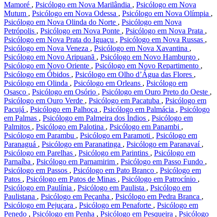
Mamoré
,
Psicólogo em Nova Marilândia
,
Psicólogo em Nova
Mutum
,
Psicólogo em Nova Odessa
,
Psicólogo em Nova Olímpia
,
Psicólogo em Nova Olinda do Norte
,
Psicólogo em Nova
Petrópolis
,
Psicólogo em Nova Ponte
,
Psicólogo em Nova Prata
,
Psicólogo em Nova Prata do Iguaçu
,
Psicólogo em Nova Russas
,
Psicólogo em Nova Veneza
,
Psicólogo em Nova Xavantina
,
Psicólogo em Novo Aripuanã
,
Psicólogo em Novo Hamburgo
,
Psicólogo em Novo Oriente
,
Psicólogo em Novo Repartimento
,
Psicólogo em Óbidos
,
Psicólogo em Olho d’Água das Flores
,
Psicólogo em Olinda
,
Psicólogo em Orleans
,
Psicólogo em
Osasco
,
Psicólogo em Osório
,
Psicólogo em Ouro Preto do Oeste
,
Psicólogo em Ouro Verde
,
Psicólogo em Pacatuba
,
Psicólogo em
Pacujá
,
Psicólogo em Palhoça
,
Psicólogo em Palmácia
,
Psicólogo
em Palmas
,
Psicólogo em Palmeira dos Índios
,
Psicólogo em
Palmitos
,
Psicólogo em Palotina
,
Psicólogo em Panambi
,
Psicólogo em Parambu
,
Psicólogo em Paramoti
,
Psicólogo em
Paranaguá
,
Psicólogo em Paranatinga
,
Psicólogo em Paranavaí
,
Psicólogo em Parelhas
,
Psicólogo em Parintins
,
Psicólogo em
Parnaíba
,
Psicólogo em Parnamirim
,
Psicólogo em Passo Fundo
,
Psicólogo em Passos
,
Psicólogo em Pato Branco
,
Psicólogo em
Patos
,
Psicólogo em Patos de Minas
,
Psicólogo em Patrocínio
,
Psicólogo em Paulínia
,
Psicólogo em Paulista
,
Psicólogo em
Paulistana
,
Psicólogo em Peçanha
,
Psicólogo em Pedra Branca
,
Psicólogo em Pejuçara
,
Psicólogo em Penaforte
,
Psicólogo em
Penedo
,
Psicólogo em Penha
,
Psicólogo em Pesqueira
,
Psicólogo