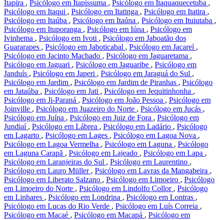
Itapira
,
Psicólogo em Itapissuma
,
Psicólogo em Itaquaquecetuba
,
Psicólogo em Itaqui
,
Psicólogo em Itatinga
,
Psicólogo em Itatira
,
Psicólogo em Itaúba
,
Psicólogo em Itaúna
,
Psicólogo em Ituiutaba
,
Psicólogo em Ituporanga
,
Psicólogo em Iúna
,
Psicólogo em
Ivinhema
,
Psicólogo em Ivoti
,
Psicólogo em Jaboatão dos
Guararapes
,
Psicólogo em Jaboticabal
,
Psicólogo em Jacareí
,
Psicólogo em Jacinto Machado
,
Psicólogo em Jaguaretama
,
Psicólogo em Jaguari
,
Psicólogo em Jaguaribe
,
Psicólogo em
Janduís
,
Psicólogo em Japeri
,
Psicólogo em Jaraguá do Sul
,
Psicólogo em Jardim
,
Psicólogo em Jardim de Piranhas
,
Psicólogo
em Jataúba
,
Psicólogo em Jati
,
Psicólogo em Jequitinhonha
,
Psicólogo em Ji-Paraná
,
Psicólogo em João Pessoa
,
Psicólogo em
Joinville
,
Psicólogo em Juazeiro do Norte
,
Psicólogo em Jucás
,
Psicólogo em Juína
,
Psicólogo em Juiz de Fora
,
Psicólogo em
Jundiaí
,
Psicólogo em Lábrea
,
Psicólogo em Ladário
,
Psicólogo
em Lagarto
,
Psicólogo em Lages
,
Psicólogo em Lagoa Nova
,
Psicólogo em Lagoa Vermelha
,
Psicólogo em Laguna
,
Psicólogo
em Laguna Carapã
,
Psicólogo em Lajeado
,
Psicólogo em Lapa
,
Psicólogo em Laranjeiras do Sul
,
Psicólogo em Laurentino
,
Psicólogo em Lauro Müller
,
Psicólogo em Lavras da Mangabeira
,
Psicólogo em Liberato Salzano
,
Psicólogo em Limoeiro
,
Psicólogo
em Limoeiro do Norte
,
Psicólogo em Lindolfo Collor
,
Psicólogo
em Linhares
,
Psicólogo em Londrina
,
Psicólogo em Lontras
,
Psicólogo em Lucas do Rio Verde
,
Psicólogo em Luís Correia
,
Psicólogo em Macaé
,
Psicólogo em Macapá
,
Psicólogo em