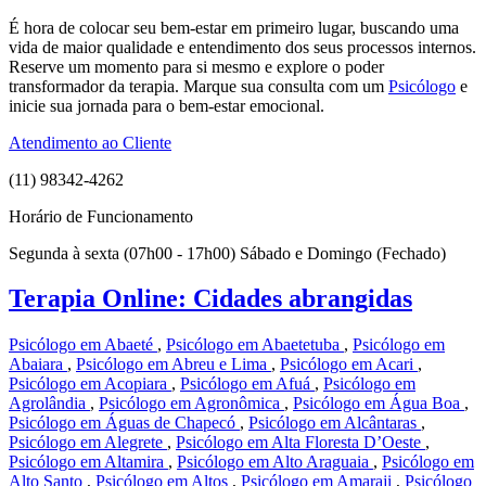
É hora de colocar seu bem-estar em primeiro lugar, buscando uma
vida de maior qualidade e entendimento dos seus processos internos.
Reserve um momento para si mesmo e explore o poder
transformador da terapia. Marque sua consulta com um
Psicólogo
e
inicie sua jornada para o bem-estar emocional.
Atendimento ao Cliente
(11) 98342-4262
Horário de Funcionamento
Segunda à sexta (07h00 - 17h00) Sábado e Domingo (Fechado)
Terapia Online: Cidades abrangidas
Psicólogo em Abaeté
,
Psicólogo em Abaetetuba
,
Psicólogo em
Abaiara
,
Psicólogo em Abreu e Lima
,
Psicólogo em Acari
,
Psicólogo em Acopiara
,
Psicólogo em Afuá
,
Psicólogo em
Agrolândia
,
Psicólogo em Agronômica
,
Psicólogo em Água Boa
,
Psicólogo em Águas de Chapecó
,
Psicólogo em Alcântaras
,
Psicólogo em Alegrete
,
Psicólogo em Alta Floresta D’Oeste
,
Psicólogo em Altamira
,
Psicólogo em Alto Araguaia
,
Psicólogo em
Alto Santo
,
Psicólogo em Altos
,
Psicólogo em Amaraji
,
Psicólogo