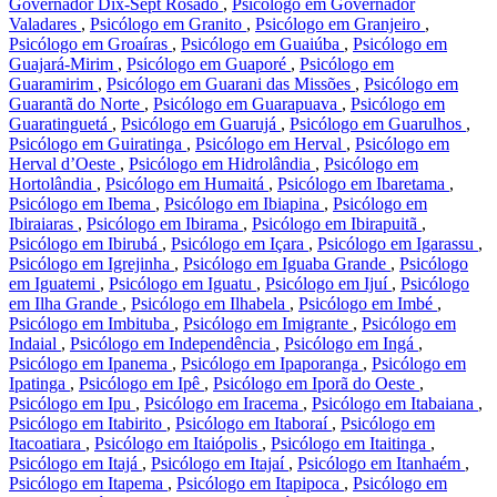
Governador Dix-Sept Rosado
,
Psicólogo em Governador
Valadares
,
Psicólogo em Granito
,
Psicólogo em Granjeiro
,
Psicólogo em Groaíras
,
Psicólogo em Guaiúba
,
Psicólogo em
Guajará-Mirim
,
Psicólogo em Guaporé
,
Psicólogo em
Guaramirim
,
Psicólogo em Guarani das Missões
,
Psicólogo em
Guarantã do Norte
,
Psicólogo em Guarapuava
,
Psicólogo em
Guaratinguetá
,
Psicólogo em Guarujá
,
Psicólogo em Guarulhos
,
Psicólogo em Guiratinga
,
Psicólogo em Herval
,
Psicólogo em
Herval d’Oeste
,
Psicólogo em Hidrolândia
,
Psicólogo em
Hortolândia
,
Psicólogo em Humaitá
,
Psicólogo em Ibaretama
,
Psicólogo em Ibema
,
Psicólogo em Ibiapina
,
Psicólogo em
Ibiraiaras
,
Psicólogo em Ibirama
,
Psicólogo em Ibirapuitã
,
Psicólogo em Ibirubá
,
Psicólogo em Içara
,
Psicólogo em Igarassu
,
Psicólogo em Igrejinha
,
Psicólogo em Iguaba Grande
,
Psicólogo
em Iguatemi
,
Psicólogo em Iguatu
,
Psicólogo em Ijuí
,
Psicólogo
em Ilha Grande
,
Psicólogo em Ilhabela
,
Psicólogo em Imbé
,
Psicólogo em Imbituba
,
Psicólogo em Imigrante
,
Psicólogo em
Indaial
,
Psicólogo em Independência
,
Psicólogo em Ingá
,
Psicólogo em Ipanema
,
Psicólogo em Ipaporanga
,
Psicólogo em
Ipatinga
,
Psicólogo em Ipê
,
Psicólogo em Iporã do Oeste
,
Psicólogo em Ipu
,
Psicólogo em Iracema
,
Psicólogo em Itabaiana
,
Psicólogo em Itabirito
,
Psicólogo em Itaboraí
,
Psicólogo em
Itacoatiara
,
Psicólogo em Itaiópolis
,
Psicólogo em Itaitinga
,
Psicólogo em Itajá
,
Psicólogo em Itajaí
,
Psicólogo em Itanhaém
,
Psicólogo em Itapema
,
Psicólogo em Itapipoca
,
Psicólogo em