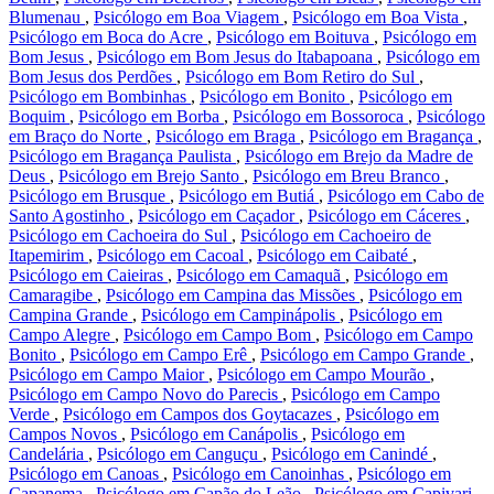
Blumenau
,
Psicólogo em Boa Viagem
,
Psicólogo em Boa Vista
,
Psicólogo em Boca do Acre
,
Psicólogo em Boituva
,
Psicólogo em
Bom Jesus
,
Psicólogo em Bom Jesus do Itabapoana
,
Psicólogo em
Bom Jesus dos Perdões
,
Psicólogo em Bom Retiro do Sul
,
Psicólogo em Bombinhas
,
Psicólogo em Bonito
,
Psicólogo em
Boquim
,
Psicólogo em Borba
,
Psicólogo em Bossoroca
,
Psicólogo
em Braço do Norte
,
Psicólogo em Braga
,
Psicólogo em Bragança
,
Psicólogo em Bragança Paulista
,
Psicólogo em Brejo da Madre de
Deus
,
Psicólogo em Brejo Santo
,
Psicólogo em Breu Branco
,
Psicólogo em Brusque
,
Psicólogo em Butiá
,
Psicólogo em Cabo de
Santo Agostinho
,
Psicólogo em Caçador
,
Psicólogo em Cáceres
,
Psicólogo em Cachoeira do Sul
,
Psicólogo em Cachoeiro de
Itapemirim
,
Psicólogo em Cacoal
,
Psicólogo em Caibaté
,
Psicólogo em Caieiras
,
Psicólogo em Camaquã
,
Psicólogo em
Camaragibe
,
Psicólogo em Campina das Missões
,
Psicólogo em
Campina Grande
,
Psicólogo em Campinápolis
,
Psicólogo em
Campo Alegre
,
Psicólogo em Campo Bom
,
Psicólogo em Campo
Bonito
,
Psicólogo em Campo Erê
,
Psicólogo em Campo Grande
,
Psicólogo em Campo Maior
,
Psicólogo em Campo Mourão
,
Psicólogo em Campo Novo do Parecis
,
Psicólogo em Campo
Verde
,
Psicólogo em Campos dos Goytacazes
,
Psicólogo em
Campos Novos
,
Psicólogo em Canápolis
,
Psicólogo em
Candelária
,
Psicólogo em Canguçu
,
Psicólogo em Canindé
,
Psicólogo em Canoas
,
Psicólogo em Canoinhas
,
Psicólogo em
Capanema
,
Psicólogo em Capão do Leão
,
Psicólogo em Capivari