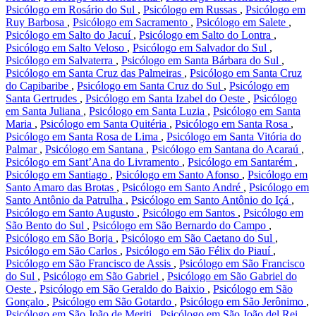
Psicólogo em Rosário do Sul
,
Psicólogo em Russas
,
Psicólogo em
Ruy Barbosa
,
Psicólogo em Sacramento
,
Psicólogo em Salete
,
Psicólogo em Salto do Jacuí
,
Psicólogo em Salto do Lontra
,
Psicólogo em Salto Veloso
,
Psicólogo em Salvador do Sul
,
Psicólogo em Salvaterra
,
Psicólogo em Santa Bárbara do Sul
,
Psicólogo em Santa Cruz das Palmeiras
,
Psicólogo em Santa Cruz
do Capibaribe
,
Psicólogo em Santa Cruz do Sul
,
Psicólogo em
Santa Gertrudes
,
Psicólogo em Santa Izabel do Oeste
,
Psicólogo
em Santa Juliana
,
Psicólogo em Santa Luzia
,
Psicólogo em Santa
Maria
,
Psicólogo em Santa Quitéria
,
Psicólogo em Santa Rosa
,
Psicólogo em Santa Rosa de Lima
,
Psicólogo em Santa Vitória do
Palmar
,
Psicólogo em Santana
,
Psicólogo em Santana do Acaraú
,
Psicólogo em Sant’Ana do Livramento
,
Psicólogo em Santarém
,
Psicólogo em Santiago
,
Psicólogo em Santo Afonso
,
Psicólogo em
Santo Amaro das Brotas
,
Psicólogo em Santo André
,
Psicólogo em
Santo Antônio da Patrulha
,
Psicólogo em Santo Antônio do Içá
,
Psicólogo em Santo Augusto
,
Psicólogo em Santos
,
Psicólogo em
São Bento do Sul
,
Psicólogo em São Bernardo do Campo
,
Psicólogo em São Borja
,
Psicólogo em São Caetano do Sul
,
Psicólogo em São Carlos
,
Psicólogo em São Félix do Piauí
,
Psicólogo em São Francisco de Assis
,
Psicólogo em São Francisco
do Sul
,
Psicólogo em São Gabriel
,
Psicólogo em São Gabriel do
Oeste
,
Psicólogo em São Geraldo do Baixio
,
Psicólogo em São
Gonçalo
,
Psicólogo em São Gotardo
,
Psicólogo em São Jerônimo
,
Psicólogo em São João de Meriti
,
Psicólogo em São João del Rei
,