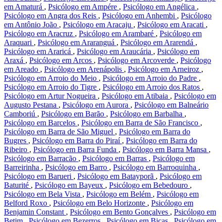
em Amaturá
,
Psicólogo em Ampére
,
Psicólogo em Angélica
,
Psicólogo em Angra dos Reis
,
Psicólogo em Anhembi
,
Psicólogo
em Antônio João
,
Psicólogo em Aracaju
,
Psicólogo em Aracati
,
Psicólogo em Aracruz
,
Psicólogo em Arambaré
,
Psicólogo em
Araquari
,
Psicólogo em Araranguá
,
Psicólogo em Ararendá
,
Psicólogo em Araricá
,
Psicólogo em Araucária
,
Psicólogo em
Araxá
,
Psicólogo em Arcos
,
Psicólogo em Arcoverde
,
Psicólogo
em Areado
,
Psicólogo em Arenápolis
,
Psicólogo em Arneiroz
,
Psicólogo em Arroio do Meio
,
Psicólogo em Arroio do Padre
,
Psicólogo em Arroio do Tigre
,
Psicólogo em Arroio dos Ratos
,
Psicólogo em Artur Nogueira
,
Psicólogo em Atibaia
,
Psicólogo em
Augusto Pestana
,
Psicólogo em Aurora
,
Psicólogo em Balneário
Camboriú
,
Psicólogo em Barão
,
Psicólogo em Barbalha
,
Psicólogo em Barcelos
,
Psicólogo em Barra de São Francisco
,
Psicólogo em Barra de São Miguel
,
Psicólogo em Barra do
Bugres
,
Psicólogo em Barra do Piraí
,
Psicólogo em Barra do
Ribeiro
,
Psicólogo em Barra Funda
,
Psicólogo em Barra Mansa
,
Psicólogo em Barracão
,
Psicólogo em Barras
,
Psicólogo em
Barreirinha
,
Psicólogo em Barro
,
Psicólogo em Barroquinha
,
Psicólogo em Barueri
,
Psicólogo em Batayporã
,
Psicólogo em
Baturité
,
Psicólogo em Bayeux
,
Psicólogo em Bebedouro
,
Psicólogo em Bela Vista
,
Psicólogo em Belém
,
Psicólogo em
Belford Roxo
,
Psicólogo em Belo Horizonte
,
Psicólogo em
Benjamin Constant
,
Psicólogo em Bento Gonçalves
,
Psicólogo em
Betim
,
Psicólogo em Bezerros
,
Psicólogo em Bicas
,
Psicólogo em