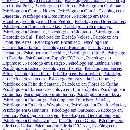
Cruzeta
,
Psicólogo em Cubatão
,
Psicólogo em Cuiabá
,
Psicólogo
em Cunha Porã
,
Psicólogo em Curitiba
,
Psicólogo em Curitibanos
,
Psicólogo em Currais Novos
,
Psicólogo em Curuá
,
Psicólogo em
Diadema
,
Psicólogo em Dois Irmãos
,
Psicólogo em Dois
Vizinhos
,
Psicólogo em Dom Pedrito
,
Psicólogo em Dona Emma
,
Psicólogo em Duque de Caxias
,
Psicólogo em Ecoporanga
,
Psicólogo em Eirunepé
,
Psicólogo em Eldorado
,
Psicólogo em
Eldorado do Sul
,
Psicólogo em Elesbão Veloso
,
Psicólogo em
Embu das Artes
,
Psicólogo em Encantado
,
Psicólogo em
Encruzilhada do Sul
,
Psicólogo em Equador
,
Psicólogo em
Erebango
,
Psicólogo em Erechim
,
Psicólogo em Ererê
,
Psicólogo
em Escada
,
Psicólogo em Espigão D’Oeste
,
Psicólogo em
Espumoso
,
Psicólogo em Estação
,
Psicólogo em Estância Velha
,
Psicólogo em Esteio
,
Psicólogo em Estrela
,
Psicólogo em Farias
Brito
,
Psicólogo em Faro
,
Psicólogo em Farroupilha
,
Psicólogo
em Faxinal dos Guedes
,
Psicólogo em Fazenda Rio Grande
,
Psicólogo em Feira de Santana
,
Psicólogo em Flores da Cunha
,
Psicólogo em Floriano
,
Psicólogo em Florianópolis
,
Psicólogo em
Forquilha
,
Psicólogo em Forquilhinha
,
Psicólogo em Fortaleza
,
Psicólogo em Fraiburgo
,
Psicólogo em Francisco Beltrão
,
Psicólogo em Frederico Westphalen
,
Psicólogo em Frei Inocêncio
,
Psicólogo em Garanhuns
,
Psicólogo em Garibaldi
,
Psicólogo em
Garuva
,
Psicólogo em Gaspar
,
Psicólogo em General Sampaio
,
Psicólogo em Getúlio Vargas
,
Psicólogo em Giruá
,
Psicólogo em
Glória do Goitá
,
Psicólogo em Glória D’Oeste
,
Psicólogo em