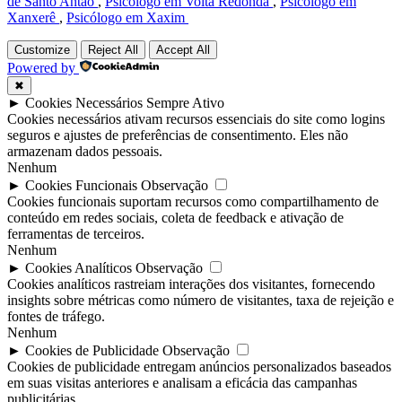
de Santo Antão
,
Psicólogo em Volta Redonda
,
Psicólogo em
Xanxerê
,
Psicólogo em Xaxim
Customize
Reject All
Accept All
Powered by
✖
►
Cookies Necessários
Sempre Ativo
Cookies necessários ativam recursos essenciais do site como logins
seguros e ajustes de preferências de consentimento. Eles não
armazenam dados pessoais.
Nenhum
►
Cookies Funcionais
Observação
Cookies funcionais suportam recursos como compartilhamento de
conteúdo em redes sociais, coleta de feedback e ativação de
ferramentas de terceiros.
Nenhum
►
Cookies Analíticos
Observação
Cookies analíticos rastreiam interações dos visitantes, fornecendo
insights sobre métricas como número de visitantes, taxa de rejeição e
fontes de tráfego.
Nenhum
►
Cookies de Publicidade
Observação
Cookies de publicidade entregam anúncios personalizados baseados
em suas visitas anteriores e analisam a eficácia das campanhas
publicitárias.