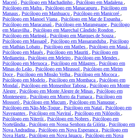
Maceió
,
Psicólogo em Machadinho
,
Psicólogo em Madalena
,
Psicólogo em Mafra
,
Psicólogo em Manacapuru
,
Psicólogo em
Manaus
,
Psicólogo em Manhuaçu
,
Psicólogo em Manicoré
,
Psicólogo em Manoel Viana
,
Psicólogo em Mar de Espanha
,
Psicólogo em Maracanaú
,
Psicólogo em Maranguape
,
Psicólogo
em Maravilha
,
Psicólogo em Marechal Cândido Rondon
,
Psicólogo em Maringá
,
Psicólogo em Marques de Souza
,
Psicólogo em Massapê
,
Psicólogo em Massaranduba
,
Psicólogo
em Mathias Lobato
,
Psicólogo em Matões
,
Psicólogo em Mauá
,
Psicólogo em Maués
,
Psicólogo em Mauriti
,
Psicólogo em
Medianeira
,
Psicólogo em Meleiro
,
Psicólogo em Mendes
,
Psicólogo em Meruoca
,
Psicólogo em Milagres
,
Psicólogo em
Minas do Leão
,
Psicólogo em Mirassol
,
Psicólogo em Mirim
Doce
,
Psicólogo em Missão Velha
,
Psicólogo em Mococa
,
Psicólogo em Modelo
,
Psicólogo em Mombaça
,
Psicólogo em
Mondaí
,
Psicólogo em Monsenhor Tabosa
,
Psicólogo em Monte
Alegre
,
Psicólogo em Monte Alegre de Minas
,
Psicólogo em
Montenegro
,
Psicólogo em Morro da Fumaça
,
Psicólogo em
Mossoró
,
Psicólogo em Muçum
,
Psicólogo em Nanuque
,
Psicólogo em Não-Me-Toque
,
Psicólogo em Natal
,
Psicólogo em
Navegantes
,
Psicólogo em Naviraí
,
Psicólogo em Nilópolis
,
Psicólogo em Niterói
,
Psicólogo em Nobres
,
Psicólogo em
Nortelândia
,
Psicólogo em Nossa Senhora da Glória
,
Psicólogo em
Nova Andradina
,
Psicólogo em Nova Esperança
,
Psicólogo em
Nova Hartz
,
Psicólogo em Nova Iguaçu
,
Psicólogo em Nova