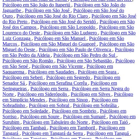
Psicólogo em São João do Itaperiú
,
Psicólogo em São João do
Jaguaribe
,
Psicólogo em São José
,
Psicólogo em São José do
Ouro
,
Psicólogo em São José do Rio Claro
,
Psicólogo em São José
do Rio Preto
,
Psicólogo em São José do Seridó
,
Psicólogo em São
José dos Campos
,
Psicólogo em São Leopoldo
,
Psicólogo em São
Lourenço do Oeste
,
Psicólogo em São Ludgero
,
Psicólogo em São
Luiz Gonzaga
,
Psicólogo em São Manuel
,
Psicólogo em São
Marcos
,
Psicólogo em São Miguel do Guaporé
,
Psicólogo em São
Miguel do Oeste
,
Psicólogo em São Paulo de Olivença
,
Psicólogo
em São Pedro da Aldeia
,
Psicólogo em São Pedro do Sul
,
Psicólogo em São Romão
,
Psicólogo em São Sebastião
,
Psicólogo
em São Sepé
,
Psicólogo em São Vicente
,
Psicólogo em
Saquarema
,
Psicólogo em Saudades
,
Psicólogo em Seara
,
Psicólogo em Seberi
,
Psicólogo em Segredo
,
Psicólogo em
Senador Sá
,
Psicólogo em Serafina Corrêa
,
Psicólogo em
Seringueiras
,
Psicólogo em Serra
,
Psicólogo em Serra Negra do
Norte
,
Psicólogo em Siderópolis
,
Psicólogo em Silves
,
Psicólogo
em Simplício Mendes
,
Psicólogo em Sinop
,
Psicólogo em
Sobradinho
,
Psicólogo em Sobral
,
Psicólogo em Sobrália
,
Psicólogo em Soledade
,
Psicólogo em Sombrio
,
Psicólogo em
Sorriso
,
Psicólogo em Soure
,
Psicólogo em Sumaré
,
Psicólogo em
Surubim
,
Psicólogo em Tabuleiro do Norte
,
Psicólogo em Taió
,
Psicólogo em Tambaú
,
Psicólogo em Tamboril
,
Psicólogo em
Tangará
,
Psicólogo em Tangará da Serra
,
Psicólogo em Tanguá
,
Psicólogo em Tapejara
,
Psicólogo em Tapera
,
Psicólogo em